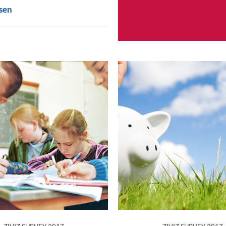
sen
:
: