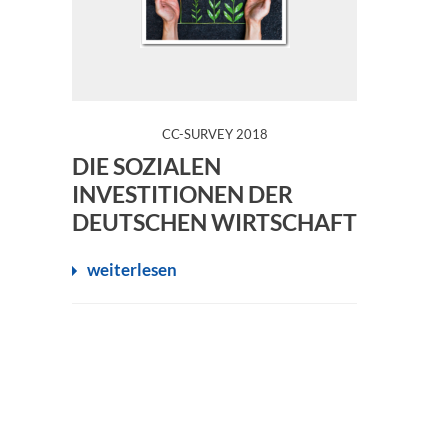
:
CC-SURVEY 2018
Der CC-Survey zu Corporate Citizenship in Deutschl
DIE SOZIALEN
INVESTITIONEN DER
DEUTSCHEN WIRTSCHAFT
weiterlesen