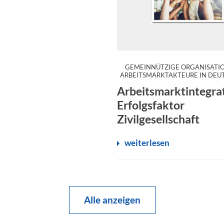
GEMEINNÜTZIGE ORGANISATIO
and untersucht auf repräsentativer Basis das gesellschaftlic
Der Stifterverband und die J
ARBEITSMARKTAKTEURE IN DE
Arbeitsmarktintegra
Erfolgsfaktor
Zivilgesellschaft
weiterlesen
Alle anzeigen