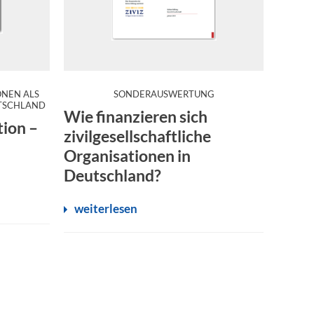
:
NEN ALS
SONDERAUSWERTUNG
he Engagement von Unternehmen. In diesem Bericht liegt der F
PMorgan Chase Foundation haben eine eigene bundesweite und 
Der Dritte Sektor ist in Deutschland äußerst hete
:
UTSCHLAND
Wie finanzieren sich
tion –
zivilgesellschaftliche
Organisationen in
Deutschland?
weiterlesen