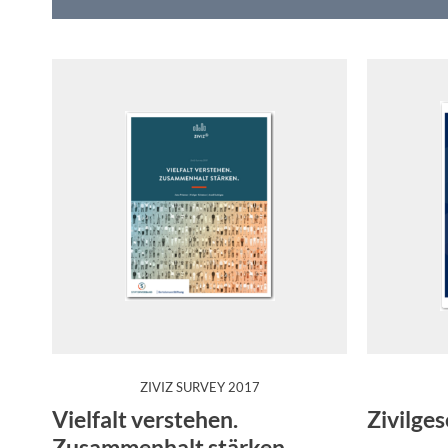
:
ZIVIZ SURVEY 2017
An der im Juni 2017 veröffentlichten Untersuchung bet
Das ZiviZ-
Vielfalt verstehen.
Zivilges
Zusammenhalt stärken.