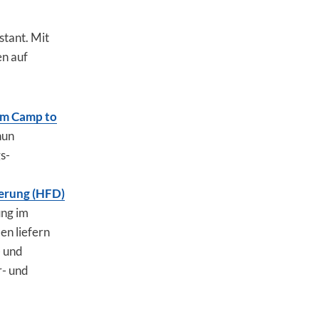
tant. Mit
n auf
om Camp to
nun
s-
ierung (HFD)
ung im
n liefern
- und
r- und