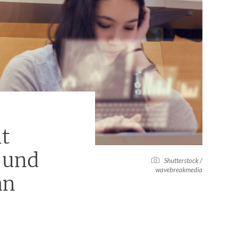
ht
 und
Shutterstock /
wavebreakmedia
an