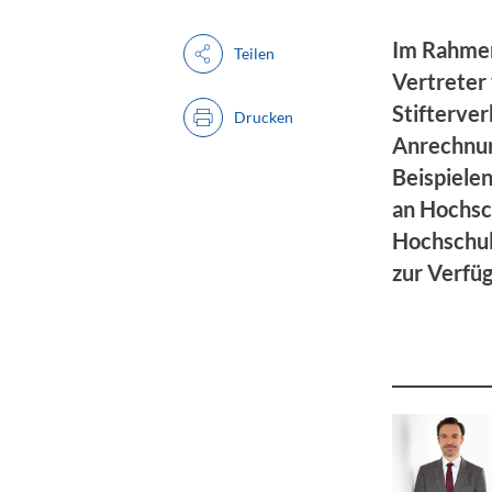
Im Rahmen
Teilen
Vertreter
Stifterve
Drucken
Anrechnung
Beispiele
an Hochsc
Hochschulp
zur Verfü