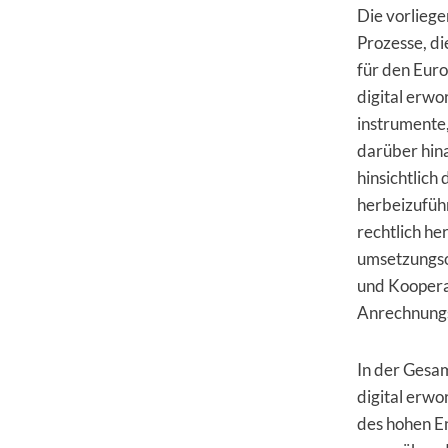
Die vorlieg
Prozesse, d
für den Eur
digital erw
instrumente,
darüber hina
hinsichtlic
herbeizuführ
rechtlich he
umsetzungsor
und Koopera
Anrechnungs
In der Gesa
digital erwo
des hohen En