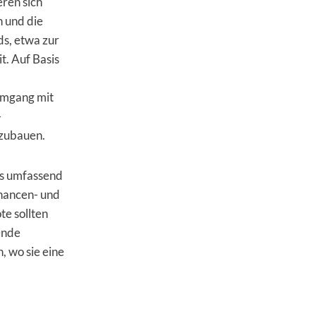
eren sich
 und die
ds, etwa zur
t. Auf Basis
Umgang mit
-
bzubauen.
its umfassend
chancen- und
te sollten
ende
, wo sie eine