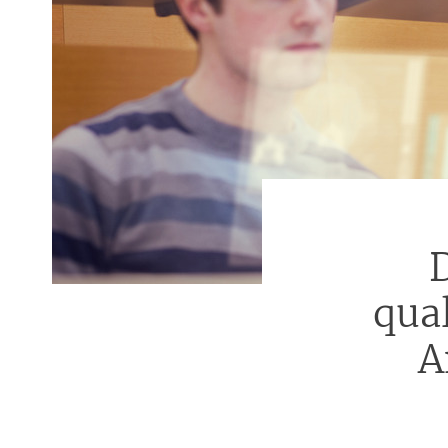
D
qua
A