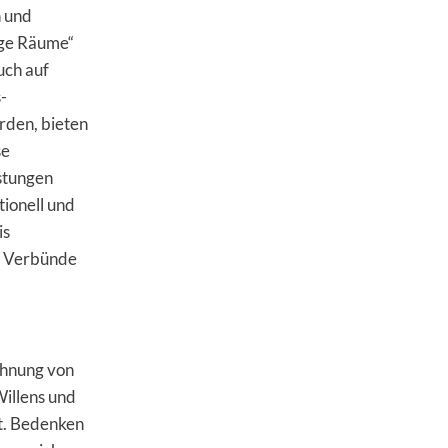
n und
oge Räume“
uch auf
-
rden, bieten
se
stungen
ionell und
is
e, Verbünde
chnung von
Willens und
st. Bedenken