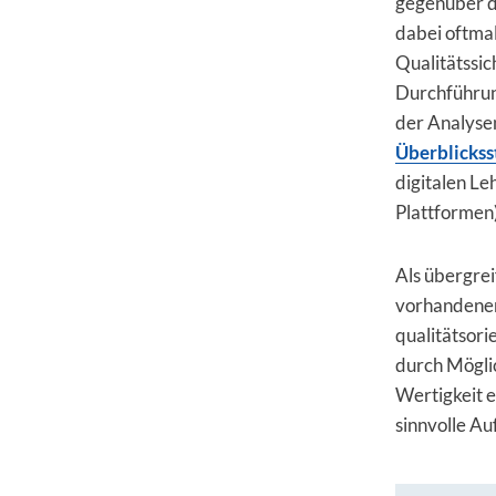
gegenüber de
dabei oftma
Qualitätssic
Durchführung
der Analysen
Überblickss
digitalen L
Plattformen)
Als übergrei
vorhandenen
qualitätsori
durch Mögli
Wertigkeit e
sinnvolle A