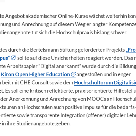
te Angebot akademischer Online-Kurse wächst weiterhin kons
nung und Anrechnung auf diesem Weg erlangter Kompetenze
dienangebote tut sich die Hochschulpraxis bislang schwer.
es durch die Bertelsmann Stiftung geförderten Projekts
„Fr
pus“
sollte auf diese Unsicherheiten reagiert werden. Das 
hte Arbeitspapier “Digital anerkannt” wurde durch die Bildung
n
Kiron Open Higher Education
angestoßen und in enger
beit mit CHE Consult sowie dem
Hochschulforum Digitalis
 Es soll eine kritisch reflektierte, praxisorientierte Hilfestell
der Anerkennung und Anrechnung von MOOCs an Hochschule
teuren an Hochschulen auch positive Impulse für die bedarfs
ientierte sowie transparente Integration (offener) digitaler Leh
 in ihre Studienangebote geben.