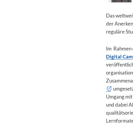
Das weltwei
der Anerken
reguläre Stu
Im Rahmen d
Digital Cam
veröffentlic
organisatio
Zusammenar
umgesetzt.
Umgang mit 
und dabei Ak
qualitätsor
Lernformate