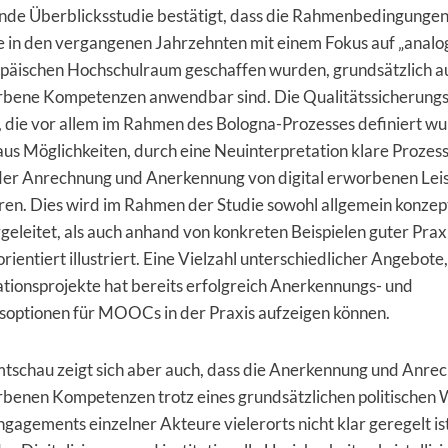
ende Überblicksstudie bestätigt, dass die Rahmenbedingunge
ie in den vergangenen Jahrzehnten mit einem Fokus auf „anal
opäischen Hochschulraum geschaffen wurden, grundsätzlich a
orbene Kompetenzen anwendbar sind. Die Qualitätssicherungs
 die vor allem im Rahmen des Bologna-Prozesses definiert wu
us Möglichkeiten, durch eine Neuinterpretation klare Prozes
h der Anrechnung und Anerkennung von digital erworbenen Lei
en. Dies wird im Rahmen der Studie sowohl allgemein konzept
rgeleitet, als auch anhand von konkreten Beispielen guter Prax
ientiert illustriert. Eine Vielzahl unterschiedlicher Angebot
tionsprojekte hat bereits erfolgreich Anerkennungs- und
optionen für MOOCs in der Praxis aufzeigen können.
mtschau zeigt sich aber auch, dass die Anerkennung und Anre
rbenen Kompetenzen trotz eines grundsätzlichen politischen 
gagements einzelner Akteure vielerorts nicht klar geregelt i