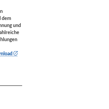
en
d dem
ennung und
ahlreiche
ehlungen
nload