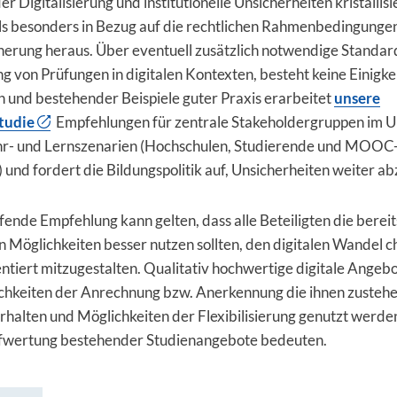
r Digitalisierung und institutionelle Unsicherheiten kristallisi
ls besonders in Bezug auf die rechtlichen Rahmenbedingungen
herung heraus. Über eventuell zusätzlich notwendige Standar
 von Prüfungen in digitalen Kontexten, besteht keine Einigkei
 und bestehender Beispiele guter Praxis erarbeitet
unsere
tudie
Empfehlungen für zentrale Stakeholdergruppen im 
ehr- und Lernszenarien (Hochschulen, Studierende und MOOC
 und fordert die Bildungspolitik auf, Unsicherheiten weiter a
fende Empfehlung kann gelten, dass alle Beteiligten die bere
 Möglichkeiten besser nutzen sollten, den digitalen Wandel 
entiert mitzugestalten. Qualitativ hochwertige digitale Angebo
chkeiten der Anrechnung bzw. Anerkennung die ihnen zusteh
rhalten und Möglichkeiten der Flexibilisierung genutzt werden
ufwertung bestehender Studienangebote bedeuten.