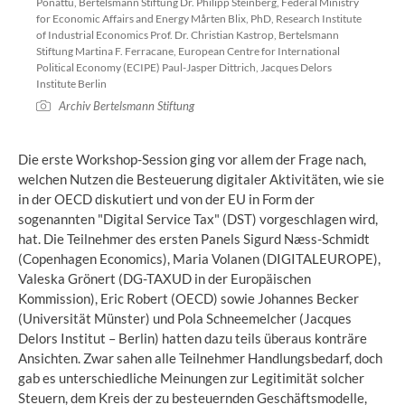
Ponattu, Bertelsmann Stiftung Dr. Philipp Steinberg, Federal Ministry
for Economic Affairs and Energy Mårten Blix, PhD, Research Institute
of Industrial Economics Prof. Dr. Christian Kastrop, Bertelsmann
Stiftung Martina F. Ferracane, European Centre for International
Political Economy (ECIPE) Paul-Jasper Dittrich, Jacques Delors
Institute Berlin
Archiv Bertelsmann Stiftung
Die erste Workshop-Session ging vor allem der Frage nach,
welchen Nutzen die Besteuerung digitaler Aktivitäten, wie sie
in der OECD diskutiert und von der EU in Form der
sogenannten "Digital Service Tax" (DST) vorgeschlagen wird,
hat. Die Teilnehmer des ersten Panels Sigurd Næss-Schmidt
(Copenhagen Economics), Maria Volanen (DIGITALEUROPE),
Valeska Grönert (DG-TAXUD in der Europäischen
Kommission), Eric Robert (OECD) sowie Johannes Becker
(Universität Münster) und Pola Schneemelcher (Jacques
Delors Institut – Berlin) hatten dazu teils überaus konträre
Ansichten. Zwar sahen alle Teilnehmer Handlungsbedarf, doch
gab es unterschiedliche Meinungen zur Legitimität solcher
Steuern, dem Kreis der zu besteuernden Geschäftsmodelle,