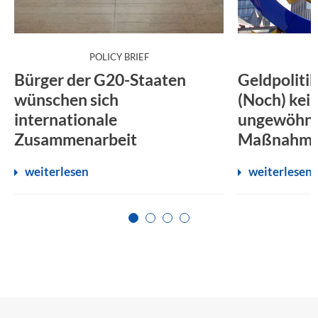
:
POLICY BRIEF
Bürger der G20-Staaten
Geldpoliti
wünschen sich
(Noch) kei
internationale
ungewöhnl
Zusammenarbeit
Maßnahm
weiterlesen
weiterlesen
Zur Seite 1
Zur Seite 2
Zur Seite 3
Zur Seite 4