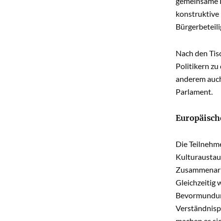
gemeinsame R
konstruktive
Bürgerbeteil
Nach den Tis
Politikern z
anderem auch
Parlament.
Europäisch
Die Teilnehme
Kulturaustau
Zusammenarbe
Gleichzeitig 
Bevormundung
Verständnispr
machen es sic