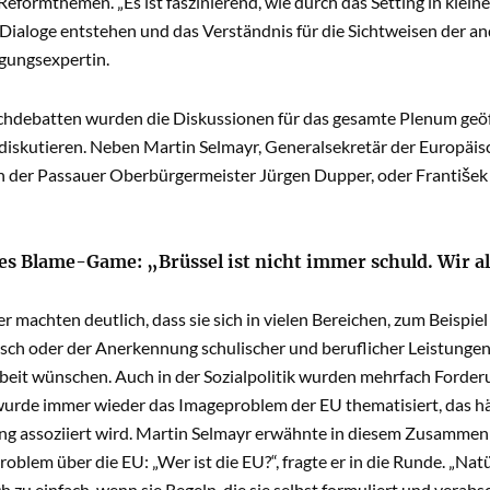
eformthemen. „Es ist faszinierend, wie durch das Setting in klei
 Dialoge entstehen und das Verständnis für die Sichtweisen der a
igungsexpertin.
chdebatten wurden die Diskussionen für das gesamte Plenum geöf
u diskutieren. Neben Martin Selmayr, Generalsekretär der Europäi
 der Passauer Oberbürgermeister Jürgen Dupper, oder František
es Blame-Game: „Brüssel ist nicht immer schuld. Wir al
r machten deutlich, dass sie sich in vielen Bereichen, zum Beispi
sch oder der Anerkennung schulischer und beruflicher Leistung
it wünschen. Auch in der Sozialpolitik wurden mehrfach Forderu
wurde immer wieder das Imageproblem der EU thematisiert, das hä
 assoziiert wird. Martin Selmayr erwähnte in diesem Zusammen
oblem über die EU: „Wer ist die EU?“, fragte er in die Runde. „Natü
h zu einfach, wenn sie Regeln, die sie selbst formuliert und ver