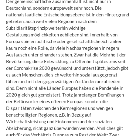
Der gemeinschaftliche Zusammenhalt ist nicht nur in
Deutschland, sondern europaweit sehr hoch. Die
nationalstaatliche Entscheidungsebene ist in den Hintergrund
getreten, auch weil vielen Regionen nach dem
Subsidiaritätsprinzip weiterhin wichtige
Gestaltungsmöglichkeiten geblieben sind. Innerhalb von
Europa spielen politische oder gesellschaftliche Schranken
kaum noch eine Rolle, da viele Nachbarregionen in regem
Austausch unter einander stehen. Zwar hat die Mehrheit der
Bevölkerung diese Entwicklung zu Offenheit
s
pätestens seit
der Coronakrise 2020 gewünscht und unterstützt, jedoch gibt
es auch Menschen, die sich weiterhin sozial ausgegrenzt
fühlen und mit den gegenwärtigen Zuständen unzufrieden
sind. Denn nicht alle Länder Europas haben die Pandemie in
2020 gleich gut gemeistert. Trotz jahrelanger Bemühungen
der Befürworter eines offenen Europas konnten die
Disparitäten zwischen den Kernregionen und wenigen
benachteiligten Regionen, z.B. in Bezug auf
Wirtschaftsleistung und Einkommen und der sozialen
Absicherung, nicht ganz überwunden werden. Ähnliches gilt
auch für das Verhältnis Europas zum Rest der Welt: Zwar