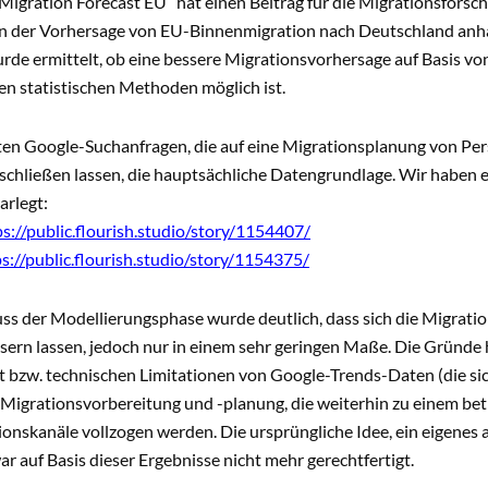
Migration Forecast EU“ hat einen Beitrag für die Migrationsforschu
n der Vorhersage von EU-Binnenmigration nach Deutschland anhan
rde ermittelt, ob eine bessere Migrationsvorhersage auf Basis von
n statistischen Methoden möglich ist.
eten Google-Suchanfragen, die auf eine Migrationsplanung von Pe
chließen lassen, die hauptsächliche Datengrundlage. Wir haben e
arlegt:
ps://public.flourish.studio/story/1154407/
s://public.flourish.studio/story/1154375/
ss der Modellierungsphase wurde deutlich, dass sich die Migrat
ern lassen, jedoch nur in einem sehr geringen Maße. Die Gründe 
t bzw. technischen Limitationen von Google-Trends-Daten (die si
 Migrationsvorbereitung und -planung, die weiterhin zu einem betr
nskanäle vollzogen werden. Die ursprüngliche Idee, ein eigenes
ar auf Basis dieser Ergebnisse nicht mehr gerechtfertigt.