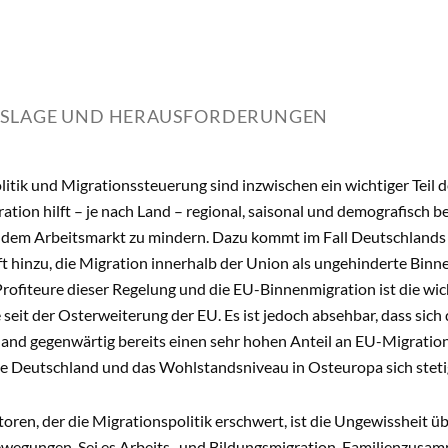
SLAGE UND HERAUSFORDERUNGEN
itik und Migrationssteuerung sind inzwischen ein wichtiger Teil
ation hilft – je nach Land – regional, saisonal und demografisch 
 dem Arbeitsmarkt zu mindern. Dazu kommt im Fall Deutschland
t hinzu, die Migration innerhalb der Union als ungehinderte Binne
rofiteure dieser Regelung und die EU-Binnenmigration ist die wich
seit der Osterweiterung der EU. Es ist jedoch absehbar, dass sich d
and gegenwärtig bereits einen sehr hohen Anteil an EU-Migration
ie Deutschland und das Wohlstandsniveau in Osteuropa sich steti
toren, der die Migrationspolitik erschwert, ist die Ungewissheit 
wegungen. Sei es Arbeits- und Bildungsmigration, Familienzusam