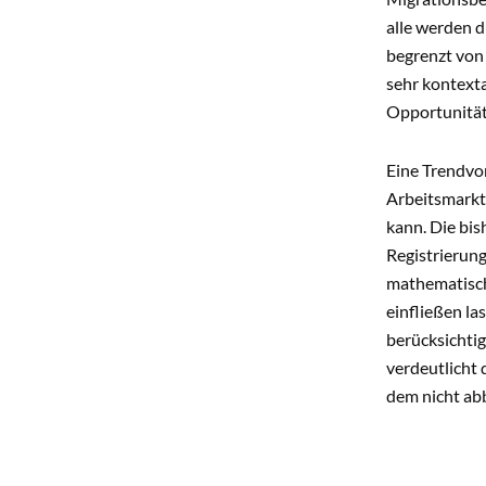
alle werden 
begrenzt von
sehr kontexta
Opportunität
Eine Trendvor
Arbeitsmarktp
kann. Die bi
Registrierun
mathematisch 
einfließen la
berücksichti
verdeutlicht
dem nicht ab