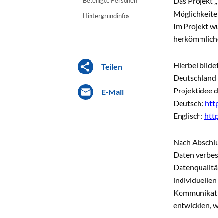
Das Projekt „
Beteiligte Personen
Möglichkeite
Hintergrundinfos
Im Projekt wu
herkömmliche
Hierbei bild
Teilen
Deutschland s
Projektidee d
E-Mail
Deutsch:
htt
Englisch:
http
Nach Abschlu
Daten verbess
Datenqualitä
individuellen
Kommunikatio
entwicklen, w