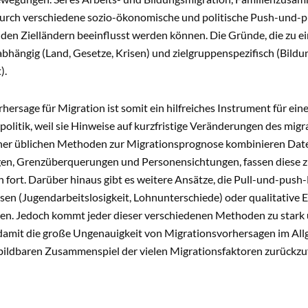
durch verschiedene sozio-ökonomische und politische Push-und-pu
 den Zielländern beeinflusst werden können. Die Gründe, die zu e
bhängig (Land, Gesetze, Krisen) und zielgruppenspezifisch (Bildu
).
hersage für Migration ist somit ein hilfreiches Instrument für ei
olitik, weil sie Hinweise auf kurzfristige Veränderungen des migr
sher üblichen Methoden zur Migrationsprognose kombinieren Dat
gen, Grenzüberquerungen und Personensichtungen, fassen diese 
fort. Darüber hinaus gibt es weitere Ansätze, die Pull-und-push-
ssen (Jugendarbeitslosigkeit, Lohnunterschiede) oder qualitative
gen. Jedoch kommt jeder dieser verschiedenen Methoden zu stark
 damit die große Ungenauigkeit von Migrationsvorhersagen im All
bildbaren Zusammenspiel der vielen Migrationsfaktoren zurückzuf