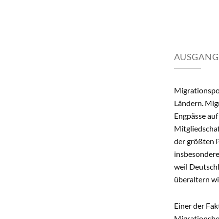
AUSGANG
Migrationspol
Ländern. Migr
Engpässe auf
Mitgliedschaf
der größten P
insbesondere 
weil Deutschl
überaltern w
Einer der Fak
Migrationsbe