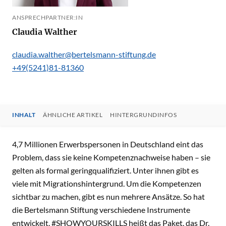
ANSPRECHPARTNER:IN
Claudia Walther
claudia.walther@bertelsmann-stiftung.de
+49(5241)81-81360
INHALT
ÄHNLICHE ARTIKEL
HINTERGRUNDINFOS
INHALT
4,7 Millionen Erwerbspersonen in Deutschland eint das
Problem, dass sie keine Kompetenznachweise haben – sie
gelten als formal geringqualifiziert. Unter ihnen gibt es
viele mit Migrationshintergrund. Um die Kompetenzen
sichtbar zu machen, gibt es nun mehrere Ansätze. So hat
die Bertelsmann Stiftung verschiedene Instrumente
entwickelt. #SHOWYOURSKILLS heißt das Paket, das Dr.