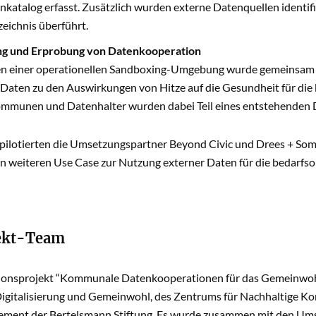
katalog erfasst. Zusätzlich wurden externe Datenquellen identifi
eichnis überführt.
ung und Erprobung von Datenkooperation
 einer operationellen Sandboxing-Umgebung wurde gemeinsam mi
 Daten zu den Auswirkungen von Hitze auf die Gesundheit für d
ommunen und Datenhalter wurden dabei Teil eines entstehenden
 pilotierten die Umsetzungspartner Beyond Civic und Drees + Som
n weiteren Use Case zur Nutzung externer Daten für die bedarfsor
ekt-Team
ionsprojekt “Kommunale Datenkooperationen für das Gemeinwohl”
gitalisierung und Gemeinwohl, des Zentrums für Nachhaltige K
ment der Bertelsmann Stiftung. Es wurde zusammen mit den U