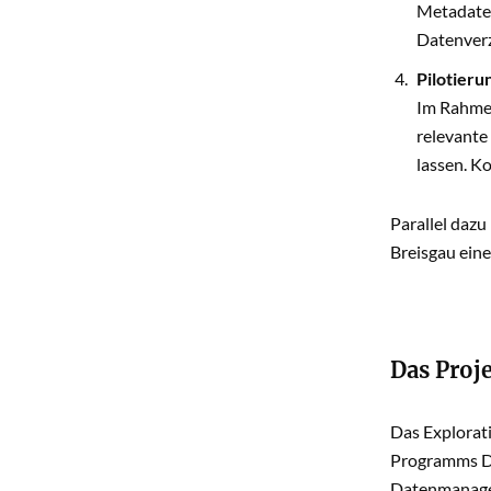
Metadaten
Datenverz
Pilotier
Im Rahmen
relevante
lassen. K
Parallel dazu
Breisgau eine
Das Proj
Das Explorat
Programms Di
Datenmanage