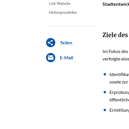
Link Website
Stadtentwic
Hintergrundinfos
Ziele des
Teilen
Im Fokus des 
E-Mail
verfolgte ein
Identifik
sowie zur
Erprobung
öffentlic
Ermittlun