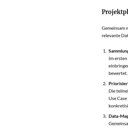
Projektp
Gemeinsam mi
relevante Dat
Sammlung
Im ersten
einbringe
bewertet.
Priorisie
Die teiln
Use Case 
konkretisi
Data-Mapp
Gemeinsam