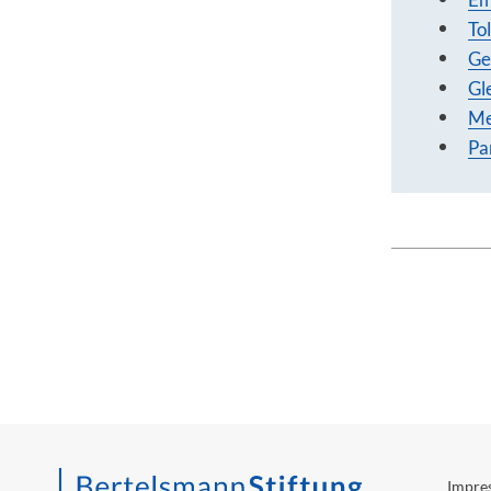
To
Ge
Gl
Me
Pa
Impre