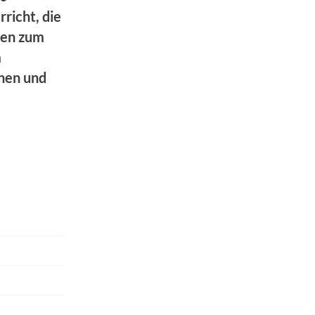
richt, die
nen zum
m
nnen und