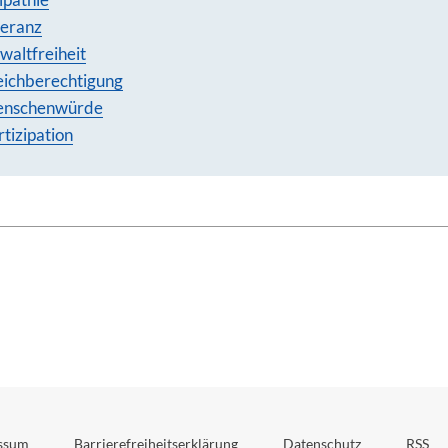
leranz
waltfreiheit
eichberechtigung
nschenwürde
rtizipation
ssum
Barrierefreiheitserklärung
Datenschutz
RSS