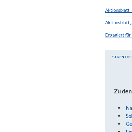
Aktionsblatt
Aktionsblatt
Engagiert für
ZU DEN TH
Zu den
Zu de
Na
Sol
Ge
Em