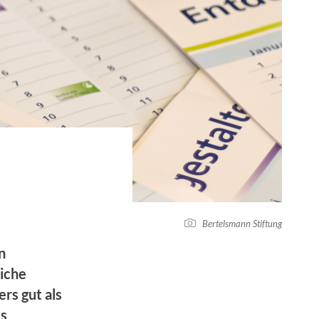
Bertelsmann Stiftung
n
iche
rs gut als
es