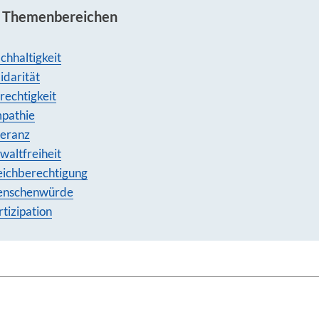
n Themenbereichen
chhaltigkeit
idarität
rechtigkeit
pathie
leranz
waltfreiheit
eichberechtigung
nschenwürde
rtizipation