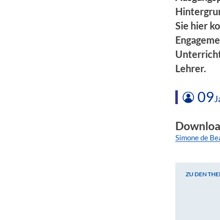
Hintergru
Sie hier 
Engagemen
Unterricht
Lehrer.
09
J
Downloa
Simone de Be
ZU DEN TH
Zu den