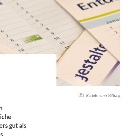
Bertelsmann Stiftung
n
iche
rs gut als
es