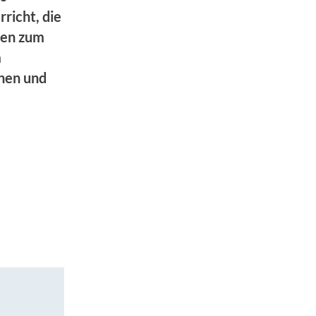
richt, die
nen zum
m
nnen und