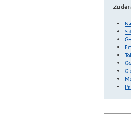
Zu de
Na
Sol
Ge
Em
To
Ge
Gl
Me
Pa