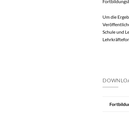
Fortbildungs
Um die Ergebn
Veröffentlic
Schule und L
Lehrkräftefo
DOWNLOA
Fortbildu