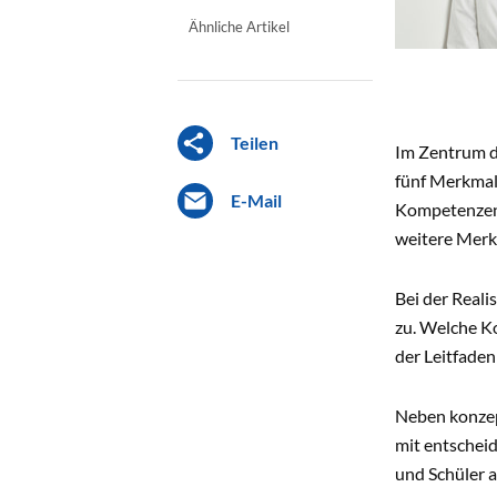
Ähnliche Artikel
Teilen
Im Zentrum d
fünf Merkmal
E-Mail
Kompetenzen 
weitere Merk
Bei der Reali
zu. Welche K
der Leitfaden
Neben konzep
mit entscheid
und Schüler a