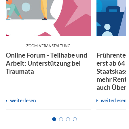
:
ZOOM-VERANSTALTUNG
Online Forum - Teilhabe und
Frührente 
Arbeit: Unterstützung bei
erst ab 64 
Traumata
Staatskasse
mehr Rente
auch Überg
weiterlesen
weiterlesen
Zur Seite 1
Zur Seite 2
Zur Seite 3
Zur Seite 4