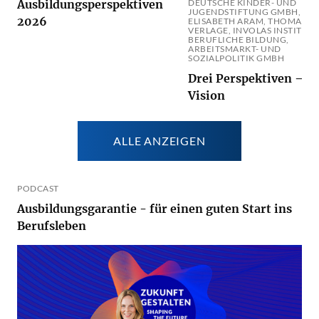
Ausbildungsperspektiven
DEUTSCHE KINDER- UND
JUGENDSTIFTUNG GMBH, DR.
2026
ELISABETH ARAM, THOMAS
VERLAGE, INVOLAS INSTITUT 
BERUFLICHE BILDUNG,
ARBEITSMARKT- UND
SOZIALPOLITIK GMBH
Drei Perspektiven – e
Vision
ALLE ANZEIGEN
PODCAST
Ausbildungsgarantie - für einen guten Start ins
Berufsleben