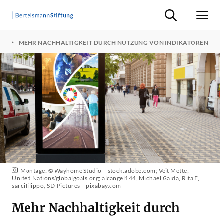
Suche ein-/ausb
Men
EN
MEHR NACHHALTIGKEIT DURCH NUTZUNG VON INDIKATOREN
Montage: © Wayhome Studio – stock.adobe.com; Veit Mette;
United Nations/globalgoals.org; alcangel144, Michael Gaida, Rita E,
sarcifilippo, SD-Pictures – pixabay.com
Mehr Nachhaltigkeit durch