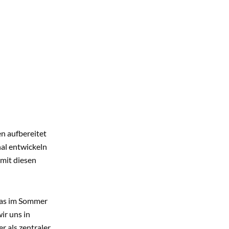
 aufbereitet
nal entwickeln
 mit diesen
das im Sommer
ir uns in
r als zentraler