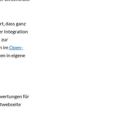
t, dass ganz
r Integration
 zur
nn im
Open-
en in eigene
swertungen für
ktwebseite