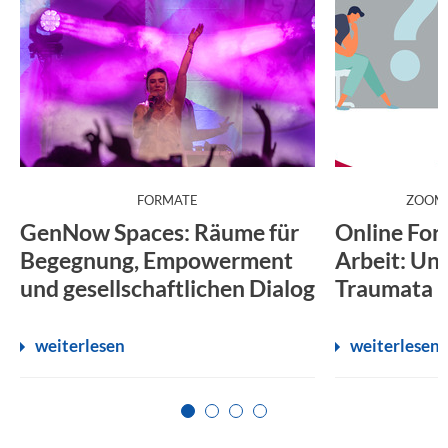
:
FORMATE
ZOOM
GenNow Spaces: Räume für
Online For
Begegnung, Empowerment
Arbeit: Un
und gesellschaftlichen Dialog
Traumata
weiterlesen
weiterlesen
Zur Seite 1
Zur Seite 2
Zur Seite 3
Zur Seite 4