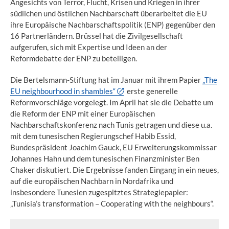
Angesichts von Terror, Flucht, Krisen und Kriegen in ihrer
südlichen und östlichen Nachbarschaft überarbeitet die EU
ihre Europäische Nachbarschaftspolitik (ENP) gegenüber den
16 Partnerländern. Brüssel hat die Zivilgesellschaft
aufgerufen, sich mit Expertise und Ideen an der
Reformdebatte der ENP zu beteiligen.
Die Bertelsmann-Stiftung hat im Januar mit ihrem Papier
„The
EU neighbourhood in shambles“
erste generelle
Reformvorschläge vorgelegt. Im April hat sie die Debatte um
die Reform der ENP mit einer Europäischen
Nachbarschaftskonferenz nach Tunis getragen und diese u.a.
mit dem tunesischen Regierungschef Habib Essid,
Bundespräsident Joachim Gauck, EU Erweiterungskommissar
Johannes Hahn und dem tunesischen Finanzminister Ben
Chaker diskutiert. Die Ergebnisse fanden Eingang in ein neues,
auf die europäischen Nachbarn in Nordafrika und
insbesondere Tunesien zugespitztes Strategiepapier:
„Tunisia’s transformation – Cooperating with the neighbours“.