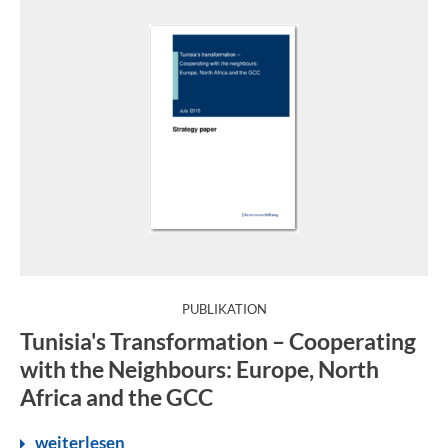
:
PUBLIKATION
The assassination of tourists in Sousse is a call: Tunisia 
Tunisia's Transformation – Cooperating
with the Neighbours: Europe, North
Africa and the GCC
weiterlesen