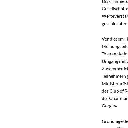
Diskriminieru
Gesellschafte
Werteverständ
geschlechter
Vor diesem H
Meinungsbildn
Toleranz kein
Umgang mit Un
Zusammenlebe
Teilnehmern 
Ministerpräs
des Club of R
der Chairman 
Gergiev.
Grundlage de