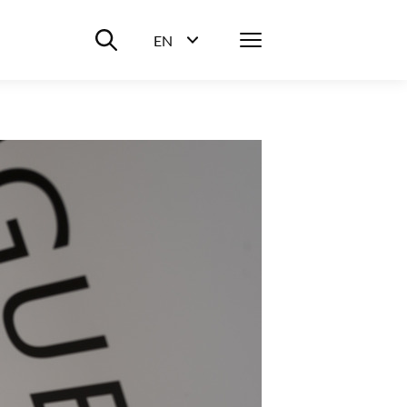
Suche ein-/ausblenden
Menü
EN
Sprachwahl ein-/ausblenden