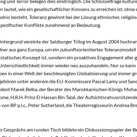
ng und Terror belegen dies eindringlich. Die Schlüsselfrage kulturel
n lautet, wie ein gesellschaftlicher Konsens zu erreichen ist, o
nis besteht. Toleranz gewinnt bei der Lösung ethnischer, religiöse
spezifischer Konflikte zunehmend an Bedeutung.
intergrund vereinte der Salzburger Trilog im August 2004 hochra
er aus ganz Europa, um ein zukunftsorientiertes Toleranzmodell zu
 statisches Konzept ist, sondern ein proaktives Engagement aller g
terschiedlichkeit immer wieder neu auszuhandeln. Nur so kann la
n in einer Welt der beschleunigten Globalisierung und immer gr
gehören unter anderem die EU-Kommissare Pascal Lamy und Sandr
ident Marek Belka, der Berater des Marokkanischen Königs Moha
ome, H.R.H. Prinz El Hassan Bin Talal, der Aufsichtsratsvorsitzen
von BP p.l.c., Peter Sutherland, die Theaterregisseurin Andrea Br
s Gesprächs am runden Tisch bildete ein Diskussionspapier der B