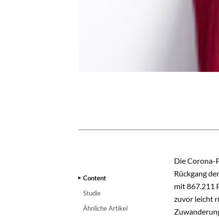
CONTENT
Die Corona-P
Rückgang der
Content
mit 867.211 
Studie
zuvor leicht 
Ähnliche Artikel
Zuwanderung 