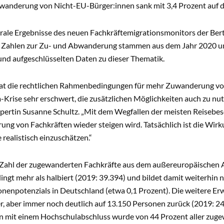
wanderung von Nicht-EU-Bürger:innen sank mit 3,4 Prozent auf de
trale Ergebnisse des neuen Fachkräftemigrationsmonitors der Bert
Zahlen zur Zu- und Abwanderung stammen aus dem Jahr 2020 und
und aufgeschlüsselten Daten zu dieser Thematik.
 hat die rechtlichen Rahmenbedingungen für mehr Zuwanderung von
-Krise sehr erschwert, die zusätzlichen Möglichkeiten auch zu nut
pertin Susanne Schultz. „Mit dem Wegfallen der meisten Reisebe
ng von Fachkräften wieder steigen wird. Tatsächlich ist die Wir
realistisch einzuschätzen.“
 Zahl der zugewanderten Fachkräfte aus dem außereuropäischen A
gt mehr als halbiert (2019: 39.394) und bildet damit weiterhin n
nenpotenzials in Deutschland (etwa 0,1 Prozent). Die weitere E
, aber immer noch deutlich auf 13.150 Personen zurück (2019: 24
n mit einem Hochschulabschluss wurde von 44 Prozent aller zuge