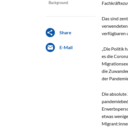
Background
Fachkräftezu
Das sind zen
verwendeten 
Share
verfügbaren 
E-Mail
„Die Politik
es die Corona
Migrationsex
die Zuwanderu
der Pandemie 
Die absolute
pandemiebedin
Erwerbsperso
etwas weniger
Migrant:inne