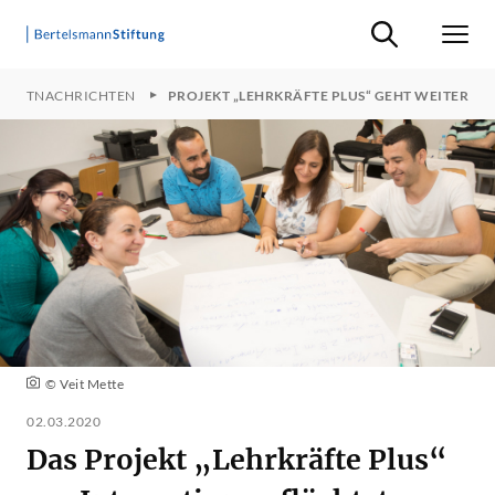
Suche ein-/ausb
Men
JEKTNACHRICHTEN
PROJEKT „LEHRKRÄFTE PLUS“ GEHT WEITER
© Veit Mette
02.03.2020
Das Projekt „Lehrkräfte Plus“