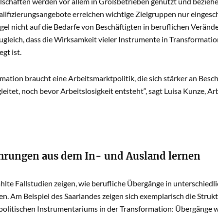
llschaften werden vor allem in Großbetrieben genutzt und bezi
alifizierungsangebote erreichen wichtige Zielgruppen nur einges
egel nicht auf die Bedarfe von Beschäftigten in beruflichen Verän
zugleich, dass die Wirksamkeit vieler Instrumente in Transforma
gt ist.
mation braucht eine Arbeitsmarktpolitik, die sich stärker an Besc
leitet, noch bevor Arbeitslosigkeit entsteht“, sagt Luisa Kunze, 
hrungen aus dem In- und Ausland lernen
lte Fallstudien zeigen, wie berufliche Übergänge in unterschiedli
n. Am Beispiel des Saarlandes zeigen sich exemplarisch die Stru
politischen Instrumentariums in der Transformation: Übergänge w