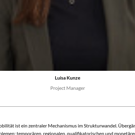
Luisa Kunze
Project Manager
bilität ist ein zentraler Mechanismus im Strukturwandel. Übergän
lemen: temporären, regionalen, qualifikatorischen und monetäre