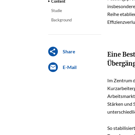
Content
insbesondere
Studie
Reihe etablie
Background
Effizienzverl
Share
Eine Bes
Übergäng
E-Mail
Im Zentrum d
Kurzarbeiterg
Arbeitsmarkti
Stärken und 
unterschiedl
So stabilisie