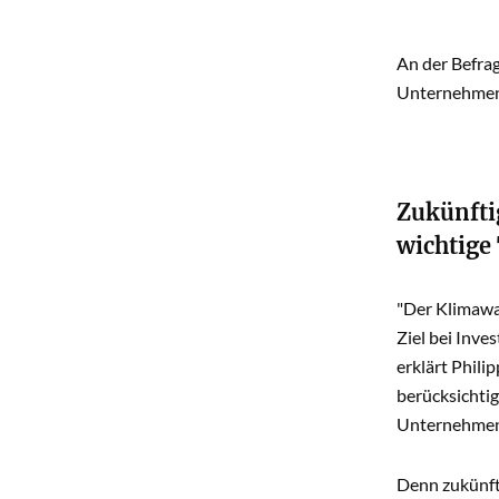
An der Befra
Unternehmen 
Zukünfti
wichtige 
"Der Klimawan
Ziel bei Inve
erklärt Phili
berücksichtig
Unternehmen r
Denn zukünfti