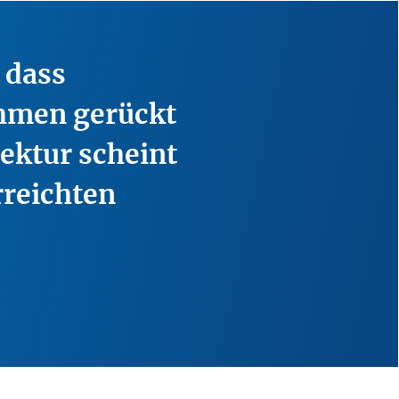
 dass
ehmen gerückt
tektur scheint
rreichten