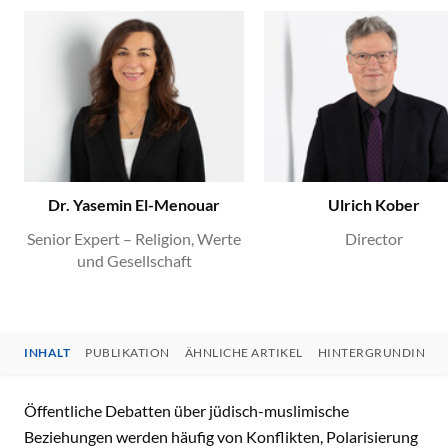
Dr. Yasemin El-Menouar
Ulrich Kober
Senior Expert – Religion, Werte
Director
und Gesellschaft
INHALT
PUBLIKATION
ÄHNLICHE ARTIKEL
HINTERGRUNDINFO
INHALT
Öffentliche Debatten über jüdisch-muslimische
Beziehungen werden häufig von Konflikten, Polarisierung