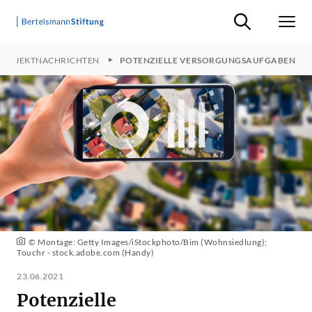
Suche ein-/ausb
Men
PROJEKTNACHRICHTEN
POTENZIELLE VERSORGUNGSAUFGABEN
© Montage: Getty Images/iStockphoto/Bim (Wohnsiedlung);
Touchr - stock.adobe.com (Handy)
23.06.2021
Potenzielle