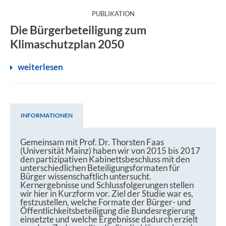
:
PUBLIKATION
Das Bundesumweltministerium holte zur Erarbeitung des Ka
Die Bürgerbeteiligung zum
Klimaschutzplan 2050
weiterlesen
INFORMATIONEN
Informationen
Gemeinsam mit Prof. Dr. Thorsten Faas
(Universität Mainz) haben wir von 2015 bis 2017
den partizipativen Kabinettsbeschluss mit den
unterschiedlichen Beteiligungsformaten für
Bürger wissenschaftlich untersucht.
Kernergebnisse und Schlussfolgerungen stellen
wir hier in Kurzform vor. Ziel der Studie war es,
festzustellen, welche Formate der Bürger- und
Öffentlichkeitsbeteiligung die Bundesregierung
einsetzte und welche Ergebnisse dadurch erzielt