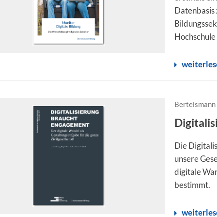
Datenbasis z
Bildungssek
Hochschule 
weiterle
Bertelsmann 
Digitali
Die Digitali
unsere Gesel
digitale Wa
bestimmt.
weiterle