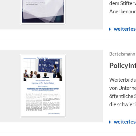
dem Stifter
Anerkennun
weiterle
Bertelsmann 
PolicyIn
Weiterbildu
von Untern
öffentliche
die schwieri
weiterle