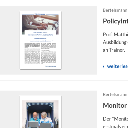
Bertelsmann 
PolicyIn
Prof. Matth
Ausbildung 
an Trainer.
weiterle
Bertelsmann 
Monitor 
Der "Monito
erstmals ei