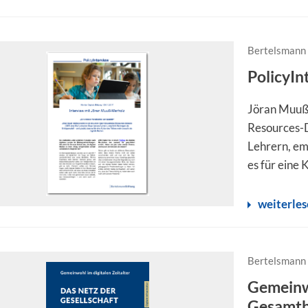
Bertelsmann 
PolicyI
Jöran Muuß-
Resources-D
Lehrern, em
es für eine 
weiterle
Bertelsmann 
Gemeinwo
Gesamtb