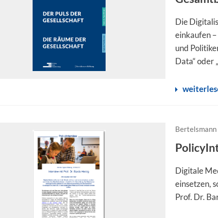
Die Digital
einkaufen –
und Politike
Data“ oder 
weiterle
Bertelsmann 
PolicyIn
Digitale Me
einsetzen, s
Prof. Dr. Ba