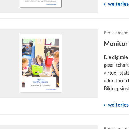
weiterle
Bertelsmann 
Monitor 
Die digital
gesellschaf
virtuell st
oder durch 
Bildungsinst
weiterle
Bertelsmann 