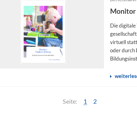
Monitor 
Die digital
gesellschaf
virtuell st
oder durch 
Bildungsinst
weiterle
Seite:
Seite:
Seite:
1
2