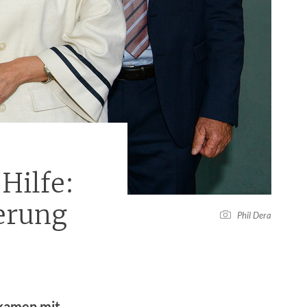
 Hilfe:
ierung
Phil Dera
 kamen mit