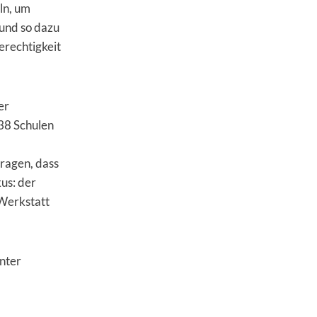
ln, um
 und so dazu
erechtigkeit
er
 38 Schulen
tragen, dass
us: der
 Werkstatt
nter