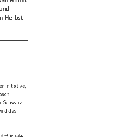
 und
im Herbst
 Initiative,
osch
er Schwarz
wird das
dafür, wie