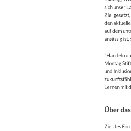
sich unser L
Ziel gesetzt
den aktuelle
auf dem unt
ansässig ist
"Handeln und
Montag Stif
und Inklusio
zukunftsfähi
Lernen mit d
Über das
Ziel des For