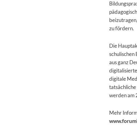
Bildungsprax
pädagogische
beizutragen
zu fördern.
Die Hauptakt
schulischen 
aus ganz Deu
digitalisier
digitale Med
tatsächliche
werden am 23
Mehr Inform
www.forum