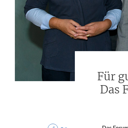
Für gu
Das F
Das Forum