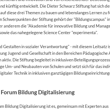
and künftig entwickelt. Die Dieter Schwarz Stiftung hat sich d
, auf diese drei Themen zu bauen und lebenslanges Lernen zu 
n Schwerpunkten der Stiftung gehört der "Bildungscampus" in
er anderem die "Akademie für innovative Bildung und Manag
, sowie das nahegelegene Science Center "experimenta".
 Gestalten in sozialer Verantwortung" - mit diesem Leitsatz is
tung Jugend und Gesellschaft in den Bereichen Pädagogische 
n aktiv. Die Stiftung begleitet in inklusiven Beteiligungsprozes
ge Um- und Neubauten von Schulen und setzt sich für das indiv
igitaler Technik in inklusiven ganztägigen Bildungseinrichtung
 Forum Bildung Digitalisierung
um Bildung Digitalisierung ist es, gemeinsam mit Experten aus