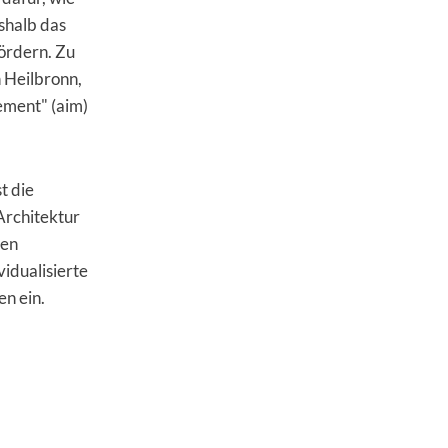
eshalb das
fördern. Zu
 Heilbronn,
ement" (aim)
t die
Architektur
sen
idualisierte
en ein.