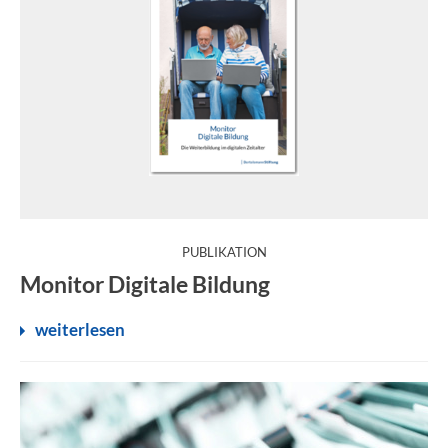
:
PUBLIKATION
Der "Monitor Digitale Bildung" der Bertelsmann Stiftung s
Monitor Digitale Bildung
weiterlesen