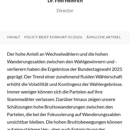
Dr. Finn Heinrich
Director
INHALT
POLICY BRIEF EINWURF 01/2026
ÄHNLICHE ARTIKEL
HI
INHALT
Der hohe Anteil an Wechselwählern und die hohen
Wanderungssalden zwischen den Wahlgewinnern und -
verlierern haben die Ergebnisse der Bundestagswahl 2025
geprägt. Der Trend einer zunehmend fluiden Wählerschaft
erhöht die Volatilität und Kontingenz der Wahlergebnisse.
Immer weniger können sich die Parteien auf ihre
Stammwähler verlassen. Darüber hinaus zeigen unsere
Schätzungen hohe Bruttowanderungen zwischen den
Parteien, die bei der Fokussierung auf Wanderungssalden
unsichtbar bleiben. Die hohen Bruttobewegungen können
auf eine stärkere Ver-, aber auch Entmischung der