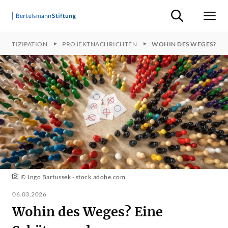
Suche ein-/ausb
Men
PARTIZIPATION
PROJEKTNACHRICHTEN
WOHIN DES WEGES?
© Ingo Bartussek - stock.adobe.com
06.03.2026
Wohin des Weges? Eine