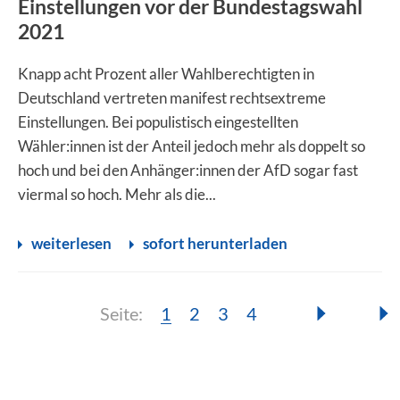
Einstellungen vor der Bundestagswahl
2021
Knapp acht Prozent aller Wahlberechtigten in
Deutschland vertreten manifest rechtsextreme
Einstellungen. Bei populistisch eingestellten
Wähler:innen ist der Anteil jedoch mehr als doppelt so
hoch und bei den Anhänger:innen der AfD sogar fast
viermal so hoch. Mehr als die...
weiterlesen
sofort herunterladen
Seite:
Seite:
Seite:
Seite:
Seite:
1
2
3
4