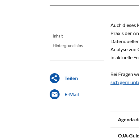
INHALT
Auch dieses M
Praxis der A
Inhalt
Datenquellen.
Hintergrundinfos
Analyse von 
in aktuelle F
Bei Fragen w
Teilen
sich gern unt
E-Mail
Agenda d
OJA-Gui