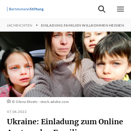
Suche ein-/ausb
Men
EKTNACHRICHTEN
EINLADUNG FAMILIEN WILLKOMMEN HEISSEN
© Olena Shvets - stock.adobe.com
07.06.2022
Ukraine: Einladung zum Online