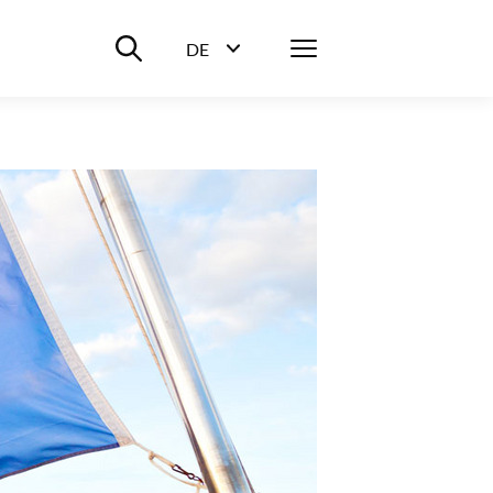
Suche ein-/ausblenden
Menü
DE
Sprachwahl ein-/ausblenden