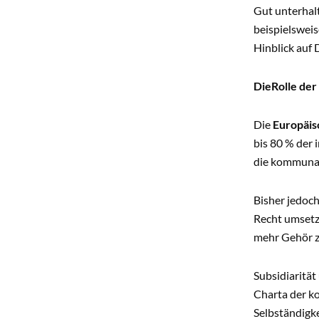
Gut unterhalt
beispielswei
Hinblick auf
Die
Rolle de
Die
Europäis
bis 80 % der
die kommunale
Bisher jedoc
Recht umsetz
mehr Gehör z
Subsidiarität
Charta der ko
Selbständigk