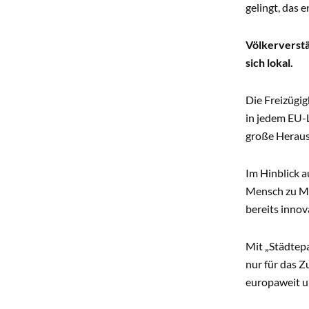
gelingt, das 
Völkerverst
sich lokal.
Die Freizügig
in jedem EU-L
große Heraus
Im Hinblick a
Mensch zu Me
bereits inno
Mit „Städtep
nur für das 
europaweit u