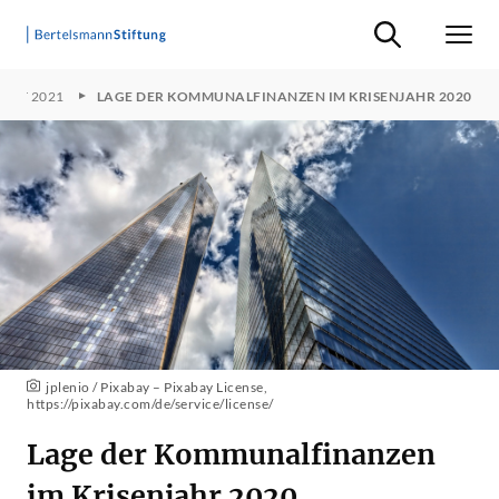
Suche ein-/ausb
Men
ORT 2021
LAGE DER KOMMUNALFINANZEN IM KRISENJAHR 2020
jplenio / Pixabay – Pixabay License,
https://pixabay.com/de/service/license/
Lage der Kommunalfinanzen
im Krisenjahr 2020