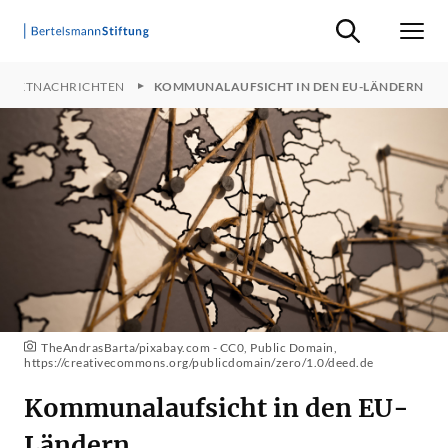
Suche ein-/ausb
Men
OJEKTNACHRICHTEN
KOMMUNALAUFSICHT IN DEN EU-LÄNDERN
TheAndrasBarta/pixabay.com - CC0, Public Domain,
https://creativecommons.org/publicdomain/zero/1.0/deed.de
Kommunalaufsicht in den EU-
Ländern