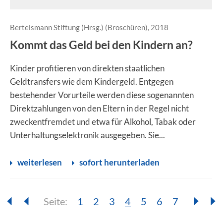
Bertelsmann Stiftung (Hrsg.) (Broschüren), 2018
Kommt das Geld bei den Kindern an?
Kinder profitieren von direkten staatlichen
Geldtransfers wie dem Kindergeld. Entgegen
bestehender Vorurteile werden diese sogenannten
Direktzahlungen von den Eltern in der Regel nicht
zweckentfremdet und etwa für Alkohol, Tabak oder
Unterhaltungselektronik ausgegeben. Sie...
weiterlesen
sofort herunterladen
Seite:
Seite:
Seite:
Seite:
Seite:
Seite:
Seite:
Seite:
1
2
3
4
5
6
7