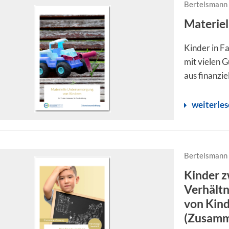
Bertelsmann 
Materiel
Kinder in Fa
mit vielen 
aus finanzie
weiterle
Bertelsmann 
Kinder z
Verhältn
von Kind
(Zusamm