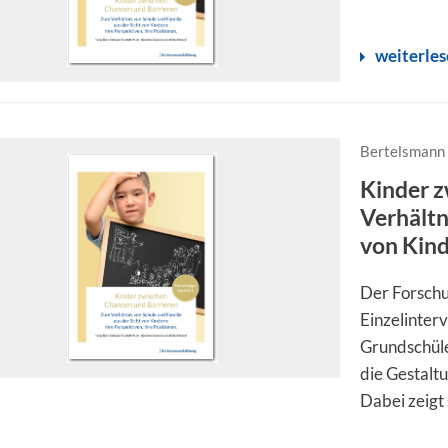
weiterle
Bertelsmann 
Kinder z
Verhältn
von Kind
Der Forschu
Einzelinter
Grundschüle
die Gestalt
Dabei zeigt 