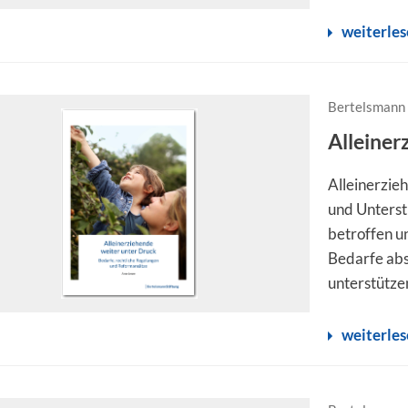
weiterle
Bertelsmann 
Alleiner
Alleinerzie
und Unterstü
betroffen u
Bedarfe abs
unterstützen
weiterle