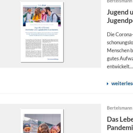
Bertelsmann 
Jugend u
Jugendpo
Die Corona-
schonungslo
Menschen be
gutes Aufwa
entwickelt..
weiterle
Bertelsmann 
Das Lebe
Pandemi