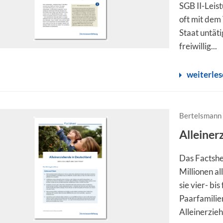
SGB II-Leist
oft mit dem 
Staat untäti
freiwillig...
weiterle
Bertelsmann 
Alleiner
Das Factshe
Millionen al
sie vier- bi
Paarfamilie
Alleinerzieh