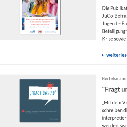
Die Publika
JuCo-Befra
Jugend – Fam
Beteiligung
Krise sowie 
weiterle
Bertelsmann 
"Fragt u
„Mit dem Vi
schreiben di
interpretier
werden, was