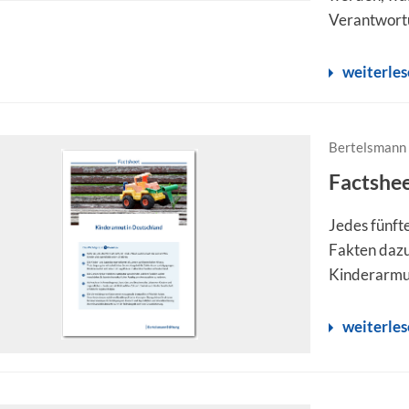
Verantwortu
weiterle
Bertelsmann 
Factshee
Jedes fünft
Fakten dazu
Kinderarmu
weiterle