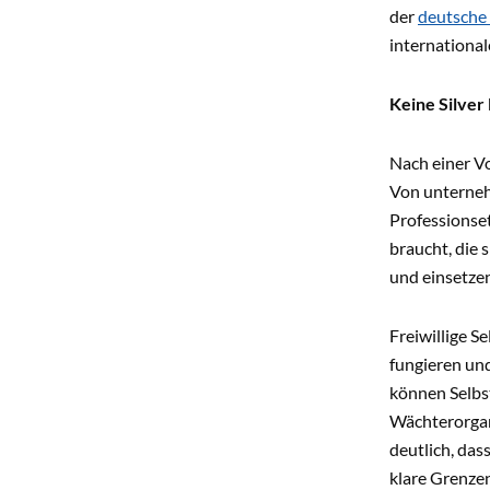
der
deutsche 
internationa
Keine Silve
Nach einer Vo
Von unternehm
Professionse
braucht, die 
und einsetze
Freiwillige S
fungieren un
können Selbst
Wächterorgan
deutlich, das
klare Grenzen