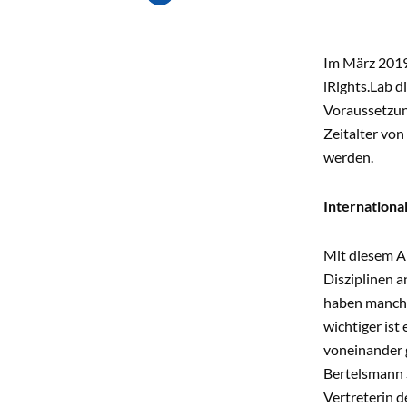
Im März 2019
iRights.Lab d
Voraussetzun
Zeitalter von
werden.
Internationa
Mit diesem An
Disziplinen a
haben manche
wichtiger ist
voneinander 
Bertelsmann 
Vertreterin d