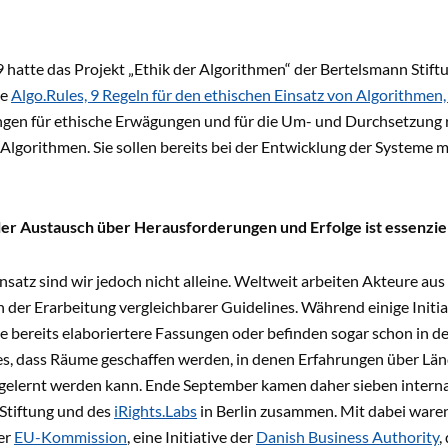
 hatte das Projekt „Ethik der Algorithmen“ der Bertelsmann Stif
ie
Algo.Rules, 9 Regeln für den ethischen Einsatz von Algorithmen, 
gen für ethische Erwägungen und für die Um- und Durchsetzung
 Algorithmen. Sie sollen bereits bei der Entwicklung der Systeme 
ler Austausch über Herausforderungen und Erfolge ist essenziel
satz sind wir jedoch nicht alleine. Weltweit arbeiten Akteure au
n der Erarbeitung vergleichbarer Guidelines. Während einige Init
 bereits elaboriertere Fassungen oder befinden sogar schon in 
 es, dass Räume geschaffen werden, in denen Erfahrungen über Lä
gelernt werden kann. Ende September kamen daher sieben internati
Stiftung und des
iRights.Labs
in Berlin zusammen. Mit dabei ware
er
EU-Kommission
, eine Initiative der
Danish Business Authority
,