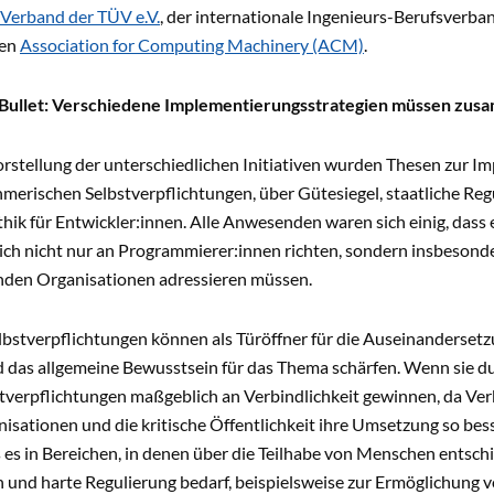
Verband der TÜV e.V.
, der internationale Ingenieurs-Berufsverba
len
Association for Computing Machinery (ACM)
.
r Bullet: Verschiedene Implementierungsstrategien müssen zu
rstellung der unterschiedlichen Initiativen wurden Thesen zur I
erischen Selbstverpflichtungen, über Gütesiegel, staatliche Regu
thik für Entwickler:innen. Alle Anwesenden waren sich einig, das
sich nicht nur an Programmierer:innen richten, sondern insbeson
nden Organisationen adressieren müssen.
elbstverpflichtungen können als Türöffner für die Auseinanderset
d das allgemeine Bewusstsein für das Thema schärfen. Wenn sie d
verpflichtungen maßgeblich an Verbindlichkeit gewinnen, da Verbr
isationen und die kritische Öffentlichkeit ihre Umsetzung so bes
s es in Bereichen, in denen über die Teilhabe von Menschen entsch
 und harte Regulierung bedarf, beispielsweise zur Ermöglichung 