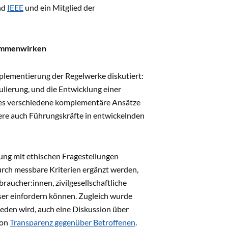
nd
IEEE
und ein Mitglied der
sammenwirken
mplementierung der Regelwerke diskutiert:
lierung, und die Entwicklung einer
s es verschiedene komplementäre Ansätze
dere auch Führungskräfte in entwickelnden
zung mit ethischen Fragestellungen
urch messbare Kriterien ergänzt werden,
aucher:innen, zivilgesellschaftliche
ser einfordern können. Zugleich wurde
ieden wird, auch eine Diskussion über
von
Transparenz gegenüber Betroffenen
.