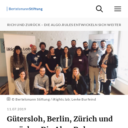
Suche ein-/ausb
Men
, ZÜRICH UND ZURÜCK – DIE ALGO.RULES ENTWICKELN SICH WEITER
© Bertelsmann Stiftung / iRights.lab; Levke Burfeind
11.07.2019
Gütersloh, Berlin, Zürich und