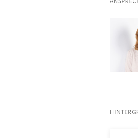
ANSPREC
HINTERG