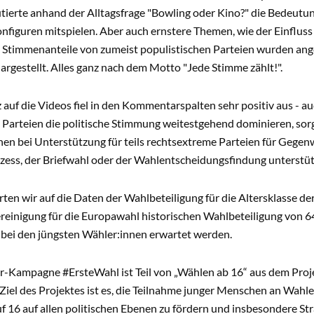
utierte anhand der Alltagsfrage "Bowling oder Kino?" die Bedeut
nfiguren mitspielen. Aber auch ernstere Themen, wie der Einflus
 Stimmenanteile von zumeist populistischen Parteien wurden an
argestellt. Alles ganz nach dem Motto "Jede Stimme zählt!".
auf die Videos fiel in den Kommentarspalten sehr positiv aus - au
e Parteien die politische Stimmung weitestgehend dominieren, so
nnen bei Unterstützung für teils rechtsextreme Parteien für Gege
ess, der Briefwahl oder der Wahlentscheidungsfindung unterstütz
en wir auf die Daten der Wahlbeteiligung für die Altersklasse der
einigung für die Europawahl historischen Wahlbeteiligung von 64
n bei den jüngsten Wähler:innen erwartet werden.
er-Kampagne #ErsteWahl ist Teil von „Wählen ab 16“ aus dem Pro
Ziel des Projektes ist es, die Teilnahme junger Menschen an Wahl
f 16 auf allen politischen Ebenen zu fördern und insbesondere Str