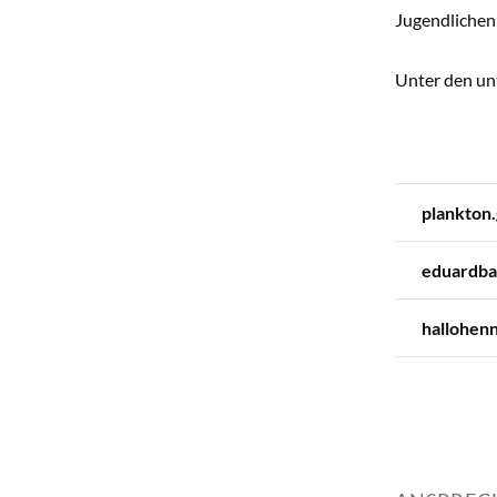
Jugendlichen
Unter den unt
plankton.
eduardba
hallohen