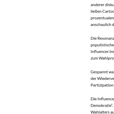
anderer disk
ließen Cartoo
prozentualen
anschaulich d
Die Resonanz 
populistisch
Influencer:i
zum Wahlproz
Gespannt wart
der Wiederver
Partizipatio
Die Influenc
Demokratie“. 
Wahlalters au