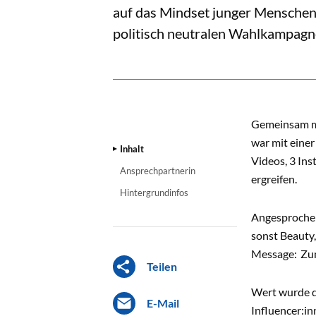
auf das Mindset junger Menschen
politisch neutralen Wahlkampagn
INHALT
Gemeinsam mi
war mit eine
Inhalt
Videos, 3 Ins
Ansprechpartnerin
ergreifen.
Hintergrundinfos
Angesprochen 
sonst Beauty,
Message: Zum
Teilen
Wert wurde da
E-Mail
Influencer:in