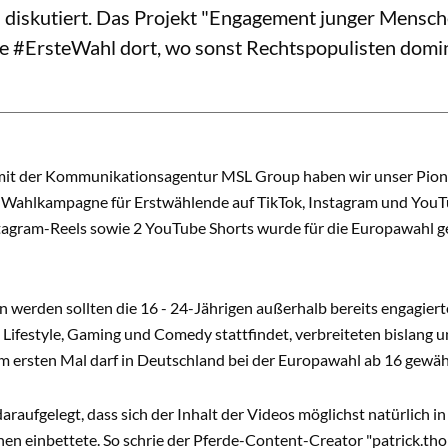
 diskutiert. Das Projekt "Engagement junger Mensch
e #ErsteWahl dort, wo sonst Rechtspopulisten domi
t der Kommunikationsagentur MSL Group haben wir unser Pionie
r Wahlkampagne für Erstwählende auf TikTok, Instagram und YouTu
tagram-Reels sowie 2 YouTube Shorts wurde für die Europawahl ge
werden sollten die 16 - 24-Jährigen außerhalb bereits engagiert
 Lifestyle, Gaming und Comedy stattfindet, verbreiteten bislang u
 ersten Mal darf in Deutschland bei der Europawahl ab 16 gewähl
raufgelegt, dass sich der Inhalt der Videos möglichst natürlich 
nen einbettete. So schrie der Pferde-Content-Creator "patrick.tho