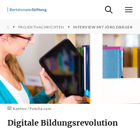
Suche ein-/ausb
Men
EKTE
PROJEKTNACHRICHTEN
INTERVIEW MIT JÖRG DRÄGER
Kzenon / Fotolia.com
Digitale Bildungsrevolution