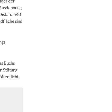
änder der
d-Ausdehnung
-Distanz 540
ndfläche sind
ng)
des Buchs
n Stiftung
ffentlicht.