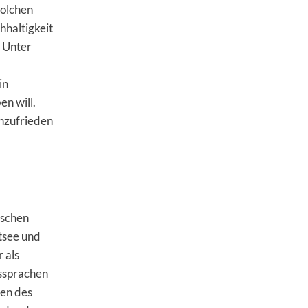
solchen
haltigkeit
. Unter
in
en will.
unzufrieden
ischen
tsee und
 als
essprachen
den des