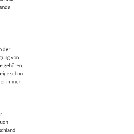
sende
.
n der
ugung von
die gehören
eige schon
aber immer
ür
euen
tschland