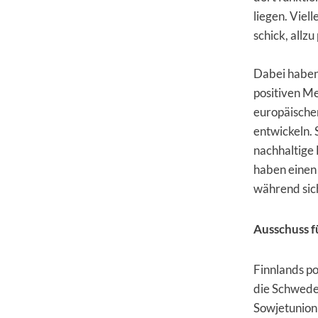
liegen. Viell
schick, allz
Dabei haben 
positiven Me
europäischer
entwickeln.
nachhaltige 
haben einen 
während sich
Ausschuss f
Finnlands po
die Schwede
Sowjetunion 