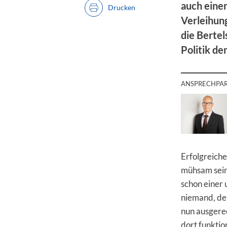
auch einen
Drucken
Verleihun
die Bertel
Politik de
ANSPRECHPA
Erfolgreiche
mühsam sein.
schon einer 
niemand, der
nun ausgerec
dort funktio