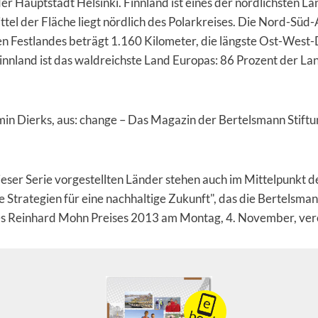
er Hauptstadt Helsinki. Finnland ist eines der nördlichsten L
ittel der Fläche liegt nördlich des Polarkreises. Die Nord-Sü
en Festlandes beträgt 1.160 Kilometer, die längste Ost-West
innland ist das waldreichste Land Europas: 86 Prozent der La
min Dierks, aus: change – Das Magazin der Bertelsmann Stiftu
dieser Serie vorgestellten Länder stehen auch im Mittelpunkt 
e Strategien für eine nachhaltige Zukunft", das die Bertelsman
des Reinhard Mohn Preises 2013 am Montag, 4. November, verö