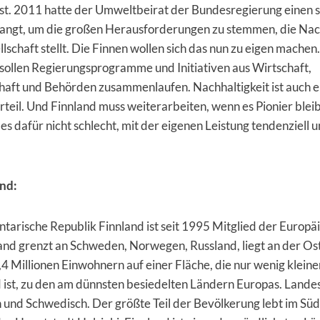
ist. 2011 hatte der Umweltbeirat der Bundesregierung einen 
langt, um die großen Herausforderungen zu stemmen, die Nach
llschaft stellt. Die Finnen wollen sich das nun zu eigen machen
sollen Regierungsprogramme und Initiativen aus Wirtschaft,
chaft und Behörden zusammenlaufen. Nachhaltigkeit ist auch e
teil. Und Finnland muss weiterarbeiten, wenn es Pionier bleib
t es dafür nicht schlecht, mit der eigenen Leistung tendenziell 
nd:
tarische Republik Finnland ist seit 1995 Mitglied der Europä
and grenzt an Schweden, Norwegen, Russland, liegt an der Os
,4 Millionen Einwohnern auf einer Fläche, die nur wenig kleiner
 ist, zu den am dünnsten besiedelten Ländern Europas. Land
h und Schwedisch. Der größte Teil der Bevölkerung lebt im Sü