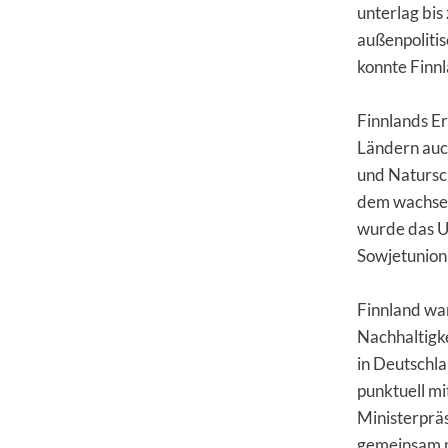
unterlag bi
außenpoliti
konnte Finnl
Finnlands Er
Ländern auc
und Natursch
dem wachsen
wurde das U
Sowjetunion 
Finnland war
Nachhaltigke
in Deutschlan
punktuell mi
Ministerprä
gemeinsam mi