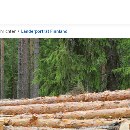
hrichten
Länderporträt Finnland