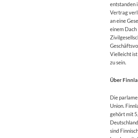
entstanden 
Vertrag ver
an eine Gese
einem Dach 
Zivilgesells
Geschäftsvor
Vielleicht is
zu sein.
Über Finnla
Die parlamen
Union. Finnl
gehört mit 5
Deutschland
sind Finnisc