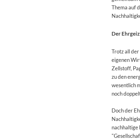
Thema auf de
Nachhaltigk
Der Ehrgeiz
Trotz all de
eigenen Wir
Zellstoff, P
zu den ener
wesentlich m
noch doppel
Doch der Ehr
Nachhaltigk
nachhaltige 
"Gesellschaf