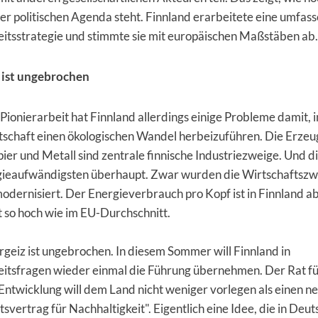
r politischen Agenda steht. Finnland erarbeitete eine umfas
eitsstrategie und stimmte sie mit europäischen Maßstäben ab
 ist ungebrochen
r Pionierarbeit hat Finnland allerdings einige Probleme damit, i
tschaft einen ökologischen Wandel herbeizuführen. Die Erze
apier und Metall sind zentrale finnische Industriezweige. Und 
gieaufwändigsten überhaupt. Zwar wurden die Wirtschaftszw
odernisiert. Der Energieverbrauch pro Kopf ist in Finnland 
t so hoch wie im EU-Durchschnitt.
geiz ist ungebrochen. In diesem Sommer will Finnland in
eitsfragen wieder einmal die Führung übernehmen. Der Rat f
Entwicklung will dem Land nicht weniger vorlegen als einen n
tsvertrag für Nachhaltigkeit". Eigentlich eine Idee, die in Deu