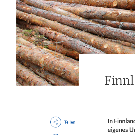
Finnl
In Finnlan
Teilen
eigenes U