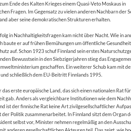
s zum Ende des Kalten Krieges einem Quasi-Veto Moskaus in
schen Fragen. Im Gegensatz zu vielen anderen Nachbarn der S
and aber seine demokratischen Strukturen erhalten.
folg in Nachhaltigkeitsfragen kam nicht über Nacht. Wie in a
h baute er auf frühen Bemühungen um öffentliche Gesundhei
utz auf. Schon 1923 schuf Finnland sein erstes Naturschutzge
den Bewusstsein in den Siebzigerjahren stieg das Engageme
mweltministerium geschaffen. Ein weiterer Schub kam mit d
und schließlich dem EU-Beitritt Finnlands 1995.
 das erste europäische Land, das sich einen nationalen Rat für
it gab. Anders als vergleichbare Institutionen wie dem Nachha
d ist der finnische Rat keine Art zivilgesellschaftlicher Aufpas
t der Politik zusammenarbeitet. In Finnland sitzt dem Organ d
sident selbst vor, Minister nehmen regelmäßig an den Aussch
t anderen gesellschaftlichen Akteuren teil. Das zeigt, wie ho