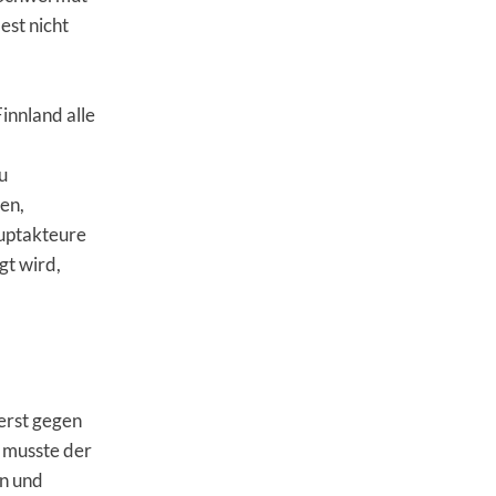
est nicht
innland alle
u
en,
auptakteure
gt wird,
erst gegen
 musste der
en und