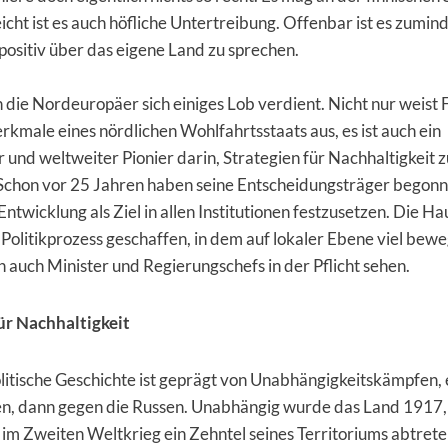
eicht ist es auch höfliche Untertreibung. Offenbar ist es zumind
u positiv über das eigene Land zu sprechen.
die Nordeuropäer sich einiges Lob verdient. Nicht nur weist F
rkmale eines nördlichen Wohlfahrtsstaats aus, es ist auch ein
 und weltweiter Pionier darin, Strategien für Nachhaltigkeit z
 Schon vor 25 Jahren haben seine Entscheidungsträger begonn
Entwicklung als Ziel in allen Institutionen festzusetzen. Die H
Politikprozess geschaffen, in dem auf lokaler Ebene viel bewe
 auch Minister und Regierungschefs in der Pflicht sehen.
ür Nachhaltigkeit
litische Geschichte ist geprägt von Unabhängigkeitskämpfen, 
n, dann gegen die Russen. Unabhängig wurde das Land 1917,
im Zweiten Weltkrieg ein Zehntel seines Territoriums abtret