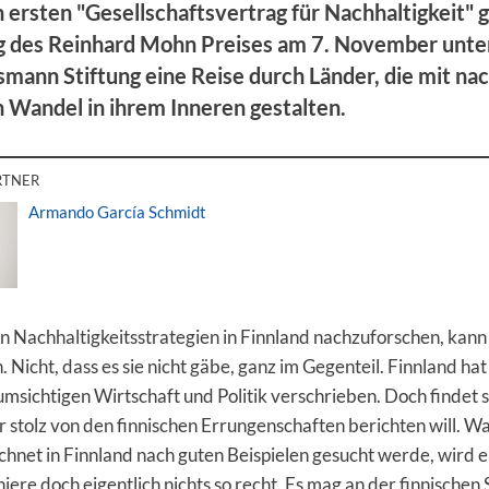
 ersten "Gesellschaftsvertrag für Nachhaltigkeit" 
g des Reinhard Mohn Preises am 7. November unt
smann Stiftung eine Reise durch Länder, die mit nac
n Wandel in ihrem Inneren gestalten.
RTNER
Armando García Schmidt
n Nachhaltigkeitsstrategien in Finnland nachzuforschen, kan
 Nicht, dass es sie nicht gäbe, ganz im Gegenteil. Finnland hat 
umsichtigen Wirtschaft und Politik verschrieben. Doch findet s
 stolz von den finnischen Errungenschaften berichten will. 
hnet in Finnland nach guten Beispielen gesucht werde, wird 
niere doch eigentlich nichts so recht. Es mag an der finnische