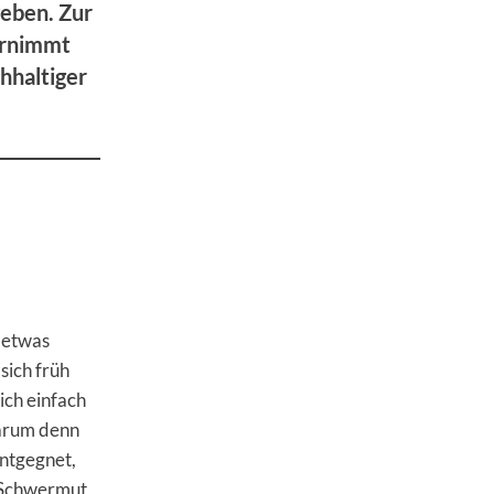
geben. Zur
ernimmt
hhaltiger
n etwas
sich früh
ich einfach
Warum denn
entgegnet,
n Schwermut