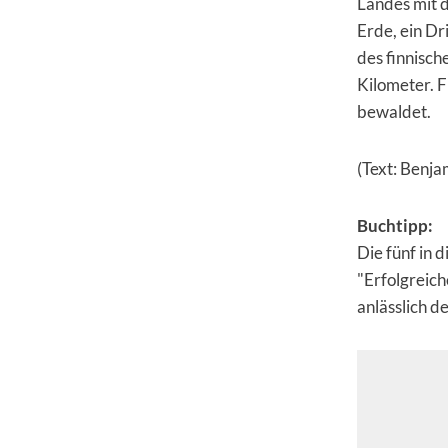
Landes mit d
Erde, ein Dr
des finnisch
Kilometer. F
bewaldet.
(Text: Benja
Buchtipp:
Die fünf in 
"Erfolgreich
anlässlich 