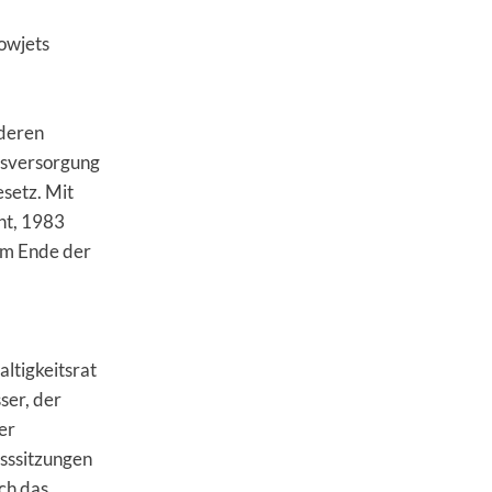
owjets
nderen
tsversorgung
setz. Mit
nt, 1983
em Ende der
ltigkeitsrat
ser, der
er
usssitzungen
ch das