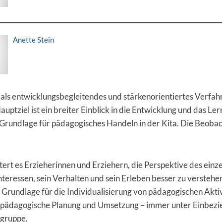
Anette Stein
als entwicklungsbegleitendes und stärkenorientiertes Verfah
Hauptziel ist ein breiter Einblick in die Entwicklung und das Le
 Grundlage für pädagogisches Handeln in der Kita. Die Beoba
tert es Erzieherinnen und Erziehern, die Perspektive des einz
nteressen, sein Verhalten und sein Erleben besser zu verstehe
ne Grundlage für die Individualisierung von pädagogischen Akti
e pädagogische Planung und Umsetzung – immer unter Einbezi
gruppe,