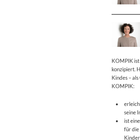
KOMPIK ist 
konzipiert. 
Kindes – als
KOMPIK:
erleich
seine I
ist ei
für di
Kinder