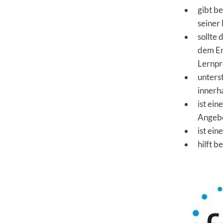
gibt b
seiner
sollte
dem En
Lernpr
unters
innerh
ist ei
Angebo
ist ei
hilft 