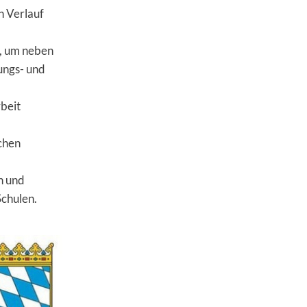
n Verlauf
n, um neben
ungs- und
beit
schen
n und
Schulen.