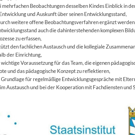
ei mehrfachen Beobachtungen desselben Kindes Einblick in de
 Entwicklung und Auskunft über seinen Entwicklungsstand,
 durch weitere offene Beobachtungsverfahren ergänzt werde
twicklungsstand auch die dahinterstehenden komplexen Bild
ozesse zu erfassen,
tützt den fachlichen Austausch und die kollegiale Zusammenar
alb der Einrichtung,
ne wichtige Voraussetzung für das Team, die eigenen pädagogi
te und das pädagogische Konzept zu reflektieren,
ne Grundlage für regelmäßige Entwicklungsgespräche mit Elter
beim Austausch und bei der Kooperation mit Fachdiensten und 