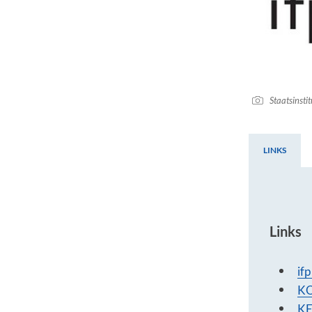
Staatsinsti
LINKS
Links
Links
if
K
KE