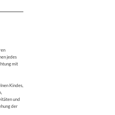
ren
rnen jedes
chtung mit
elnen Kindes,
n,
vitäten und
ehung der