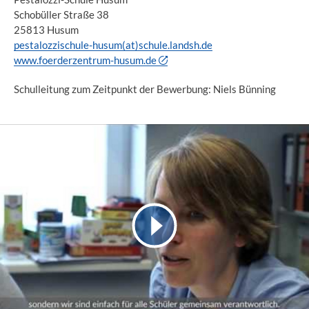
Schobüller Straße 38
25813 Husum
pestalozzischule-husum(at)schule.landsh.de
www.foerderzentrum-husum.de
Schulleitung zum Zeitpunkt der Bewerbung: Niels Bünning