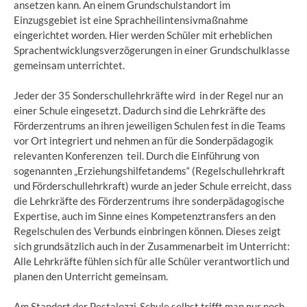
ansetzen kann. An einem Grundschulstandort im
Einzugsgebiet ist eine Sprachheilintensivmaßnahme
eingerichtet worden. Hier werden Schüler mit erheblichen
Sprachentwicklungsverzögerungen in einer Grundschulklasse
gemeinsam unterrichtet.
Jeder der 35 Sonderschullehrkräfte wird in der Regel nur an
einer Schule eingesetzt. Dadurch sind die Lehrkräfte des
Förderzentrums an ihren jeweiligen Schulen fest in die Teams
vor Ort integriert und nehmen an für die Sonderpädagogik
relevanten Konferenzen teil. Durch die Einführung von
sogenannten „Erziehungshilfetandems“ (Regelschullehrkraft
und Förderschullehrkraft) wurde an jeder Schule erreicht, dass
die Lehrkräfte des Förderzentrums ihre sonderpädagogische
Expertise, auch im Sinne eines Kompetenztransfers an den
Regelschulen des Verbunds einbringen können. Dieses zeigt
sich grundsätzlich auch in der Zusammenarbeit im Unterricht:
Alle Lehrkräfte fühlen sich für alle Schüler verantwortlich und
planen den Unterricht gemeinsam.
Am Standort der Pestalozzi-Schule selbst trifft man nur noch