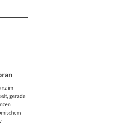
oran
anz im
keit, gerade
enzen
nomischem
w