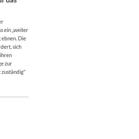
er
 ein „weiter
 ebnen. Die
ert, sich
 ihren
ge zur
 zuständig“