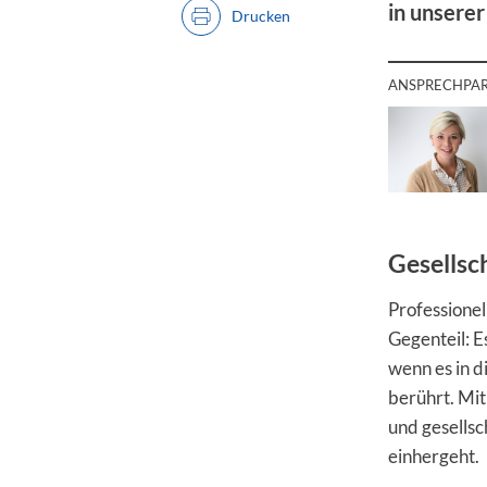
in unsere
Drucken
ANSPRECHPA
Gesellsc
Professionel
Gegenteil: E
wenn es in d
berührt. Mi
und gesellsc
einhergeht.