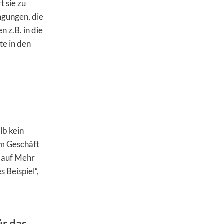
t sie zu
ngungen, die
 z.B. in die
e in den
lb kein
em Geschäft
t auf Mehr
 Beispiel“,
ür das