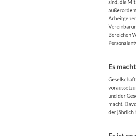
sind, die Mi
außerordent
Arbeitgeber
Vereinbarun
Bereichen W
Personalent
Es macht
Gesellschaft
voraussetzun
und der Gese
macht. Davo
der jährlic
Es ist an