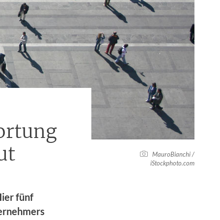
ortung
ut
MauroBianchi /
iStockphoto.com
ier fünf
nternehmers