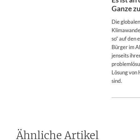
Ganze zu
Die globalen
Klimawandel
so“ auf den
Bürger im A
jenseits ihr
problemlösu
Lösung von H
sind.
Ähnliche Artikel