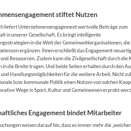
hmensengagement stiftet Nutzen
ch liefert Unternehmensengagement wertvolle Beiträge zum
 in unserer Gesellschaft. Es bringt intelligente
ngsstrategien in die Welt der Gemeinwohlorganisationen, die
etenzen ergänzen. Ihnen erschließt das Engagement neuarti
 und Ressourcen. Zudem kann die Zivilgesellschaft durch die
n in die Breite tragen. Und beide Seiten erhalten durch den A
nd Handlungsmöglichkeiten für die weitere Arbeit. Nicht zul
ionale bzw. kommunale Politik einen Nutzen von solchen Koop
nnovative Wege in Sport, Kultur und Gemeinwesen erprobt wer
haftliches Engagement bindet Mitarbeiter
suchungen weisen darauf hin, dass es immer mehr die „weiche