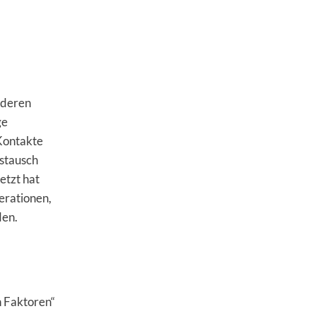
 deren
ge
 Kontakte
ustausch
etzt hat
erationen,
den.
n Faktoren“