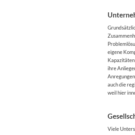
Unterne
Grundsätzli
Zusammenhalt
Problemlösu
eigene Komp
Kapazitäten
ihre Anliege
Anregungen u
auch die reg
weil hier i
Gesellsc
Viele Unter