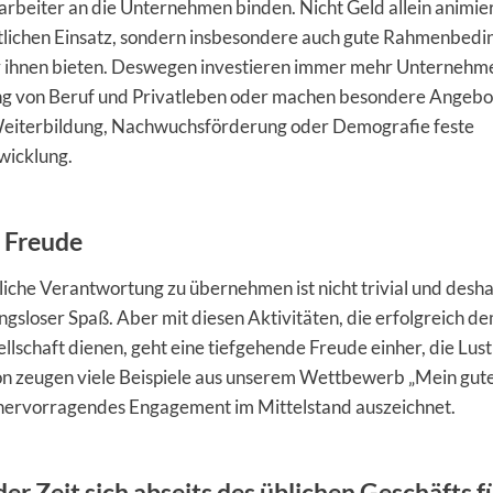
tarbeiter an die Unternehmen binden. Nicht Geld allein animier
lichen Einsatz, sondern insbesondere auch gute Rahmenbedi
 ihnen bieten. Deswegen investieren immer mehr Unternehmen
g von Beruf und Privatleben oder machen besondere Angebot
eiterbildung, Nachwuchsförderung oder Demografie feste
wicklung.
 Freude
liche Verantwortung zu übernehmen ist nicht trivial und desha
gsloser Spaß. Aber mit diesen Aktivitäten, die erfolgreich d
llschaft dienen, geht eine tiefgehende Freude einher, die Lus
n zeugen viele Beispiele aus unserem Wettbewerb „Mein gutes
h hervorragendes Engagement im Mittelstand auszeichnet.
 der Zeit sich abseits des üblichen Geschäfts f