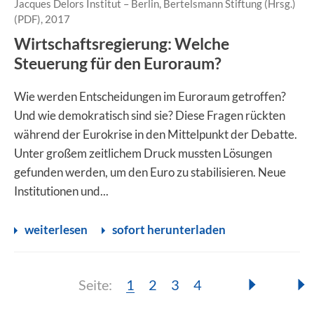
Jacques Delors Institut – Berlin, Bertelsmann Stiftung (Hrsg.)
(PDF), 2017
Wirtschaftsregierung: Welche
Steuerung für den Euroraum?
Wie werden Entscheidungen im Euroraum getroffen?
Und wie demokratisch sind sie? Diese Fragen rückten
während der Eurokrise in den Mittelpunkt der Debatte.
Unter großem zeitlichem Druck mussten Lösungen
gefunden werden, um den Euro zu stabilisieren. Neue
Institutionen und...
weiterlesen
sofort herunterladen
Seite:
Seite:
Seite:
Seite:
Seite:
1
2
3
4