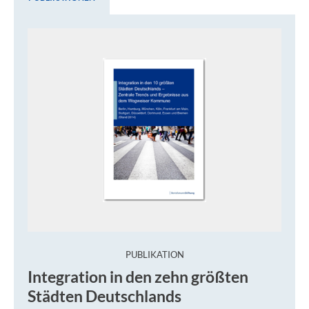
Publikationen
:
PUBLIKATION
Einwanderer ziehen vor allem in die großen Städte. Sie
Integration in den zehn größten
Städten Deutschlands