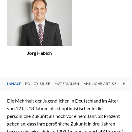
Jörg Habich
INHALT
POLICY BRIEF
MATERIALIEN
ÄHNLICHE ARTIKEL
HIN
INHALT
Die Mehrheit der Jugendlichen in Deutschland im Alter
von 12 bis 18 Jahren blickt optimistischer in die
persönliche Zukunft als noch vor einem Jahr. 52 Prozent
geben an, dass ihre persönliche Zukunft in drei Jahren
besser sein wird als jetzt (2022 waren es noch 43 Prozent).