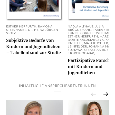
ESTHER HERFURTH, RAMONA
NADJA ALTHAUS, JULIA
STEINHAUER, DR. HEINZ-JÜRGEN
BRÜGGEMANN, TABEA FREUTE
STOLZ
FUNKE, CORNELIUS HELMERT,
ESTHER HERFURTH, MAREN HI
Subjektive Bedarfe von
DÖRTE KACZMARCZYK, KATH
KNÜTTEL, MAJA KUCHLER, SA
Kindern und Jugendlichen
LEINFELDER, JOHANNA MAHR
SLOTAWA, SEBASTIAN ROST, J
– Tabellenband zur Studie
STORCK-ODABAŞI
Partizipative Forschu
mit Kindern und
Jugendlichen
INHALTLICHE ANSPRECHPARTNER:INNEN