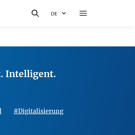
Suche ein-/ausblenden
Menü
DE
Sprachwahl ein-/ausblenden
 Intelligent.
l
#Digitalisierung