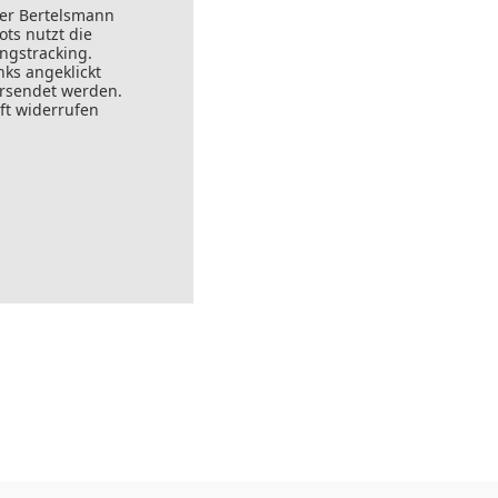
der Bertelsmann
ts nutzt die
ungstracking.
nks angeklickt
ersendet werden.
ft widerrufen